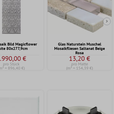
Näc
saik Bild Magicflower
Glas Naturstein Muschel
ite 80x277,9cm
Mosaikfliesen Saltanat Beige
Rosa
.990,00 €
13,20 €
pro Stück
pro Matte
m² = 896,40 €)
(m² = 154,39 €)