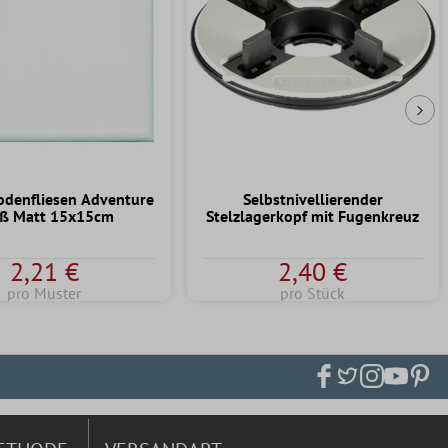
Näc
odenfliesen Adventure
Selbstnivellierender
ß Matt 15x15cm
Stelzlagerkopf mit Fugenkreuz
2,21 €
2,40 €
pro Muster
pro Stück