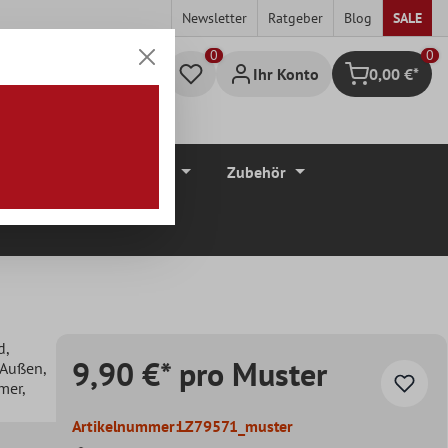
Newsletter
Ratgeber
Blog
SALE
0
Ihr Konto
0,00 €*
Warenkorb
düre
Bodenbeläge
Zubehör
d
,
9,90 €* pro Muster
, Außen
,
mer
,
Artikelnummer:
LZ79571_muster