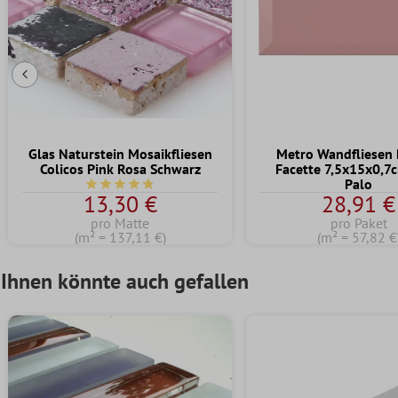
Vorherige Folie
Glas Naturstein Mosaikfliesen
Metro Wandfliesen B
Colicos Pink Rosa Schwarz
Facette 7,5x15x0,7
Palo
Durchschnittliche Bewertung von 4.7 von 5 Sternen
13,30 €
28,91 €
pro Matte
pro Paket
(m² = 137,11 €)
(m² = 57,82 €
Ihnen könnte auch gefallen