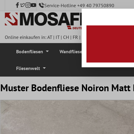
Service-Hotline +49 40 79750890
nhalt springen
Online einkaufen in:
AT
|
IT
|
CH
|
FR
|
DE
|
UK
|
CZ
|
SE
|
DK
|
BE
Bodenfliesen
Wandfliesen
Mosaikfliesen
Fliesenwelt
Muster Bodenfliese Noiron Matt