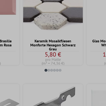
rasilia
Keramik Mosaikfliesen
Glas Mo
cm Rosa
Monforte Hexagon Schwarz
Wh
Grau
5,80 €
1
pro Matte
)
(m² = 74,36 €)
(