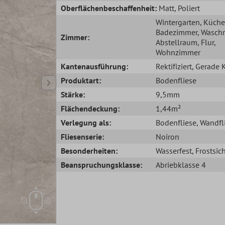
Oberflächenbeschaffenheit:
Matt
, Poliert
Wintergarten
, Küche
Badezimmer
, Wasch
Zimmer:
Abstellraum
, Flur
,
Wohnzimmer
Kantenausführung:
Rektifiziert
, Gerade 
Produktart:
Bodenfliese
Stärke:
9,5mm
Flächendeckung:
1,44m²
Verlegung als:
Bodenfliese
, Wandfl
Fliesenserie:
Noiron
Besonderheiten:
Wasserfest
, Frostsic
Beanspruchungsklasse:
Abriebklasse 4