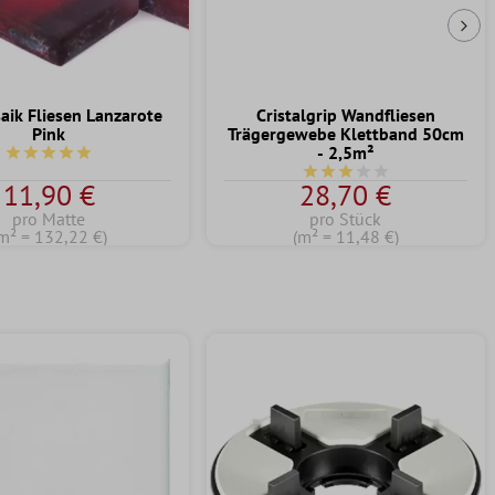
Näc
aik Fliesen Lanzarote
Cristalgrip Wandfliesen
Pink
Trägergewebe Klettband 50cm
- 2,5m²
Durchschnittliche Bewertung von 5 von 5 Sternen
Durchschnittliche Bewert
11,90 €
28,70 €
pro Matte
pro Stück
m² = 132,22 €)
(m² = 11,48 €)