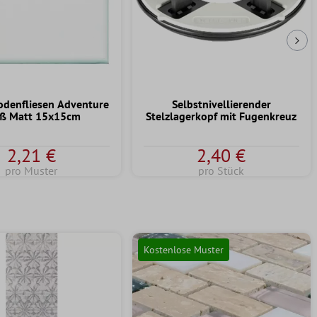
Näc
odenfliesen Adventure
Selbstnivellierender
ß Matt 15x15cm
Stelzlagerkopf mit Fugenkreuz
2,21 €
2,40 €
pro Muster
pro Stück
Kostenlose Muster