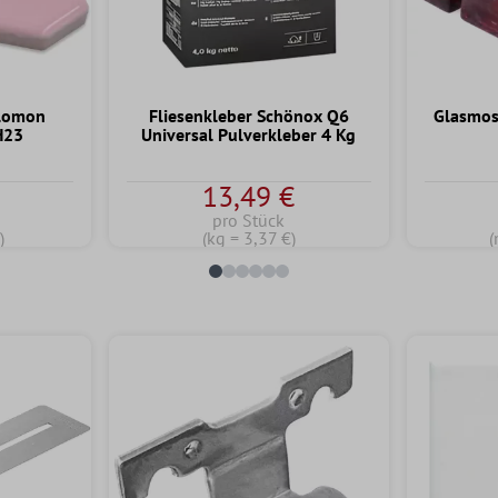
alomon
Fliesenkleber Schönox Q6
Glasmos
H23
Universal Pulverkleber 4 Kg
13,49 €
pro Stück
)
(kg = 3,37 €)
(