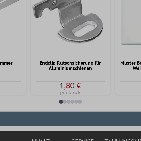
ammer
Endclip Rutschsicherung für
Muster B
Aluminiumschienen
Wei
1,80 €
pro Stück