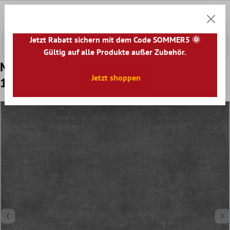
nhalt springen
0
Warenk
Jetzt Rabatt sichern mit dem Code SOMMER5 🌞
Gültig auf alle Produkte außer Zubehör.
Muster Bodenfliesen Cairo Anthrazit
Jetzt shoppen
100x100x0,6cm