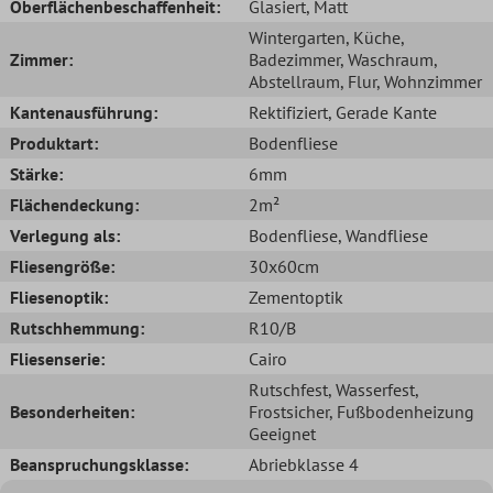
Oberflächenbeschaffenheit:
Glasiert
, Matt
Wintergarten
, Küche
,
Zimmer:
Badezimmer
, Waschraum
,
Abstellraum
, Flur
, Wohnzimmer
Kantenausführung:
Rektifiziert
, Gerade Kante
Produktart:
Bodenfliese
Stärke:
6mm
Flächendeckung:
2m²
Verlegung als:
Bodenfliese
, Wandfliese
Fliesengröße:
30x60cm
Fliesenoptik:
Zementoptik
Rutschhemmung:
R10/B
Fliesenserie:
Cairo
Rutschfest
, Wasserfest
,
Besonderheiten:
Frostsicher
, Fußbodenheizung
Geeignet
Beanspruchungsklasse:
Abriebklasse 4