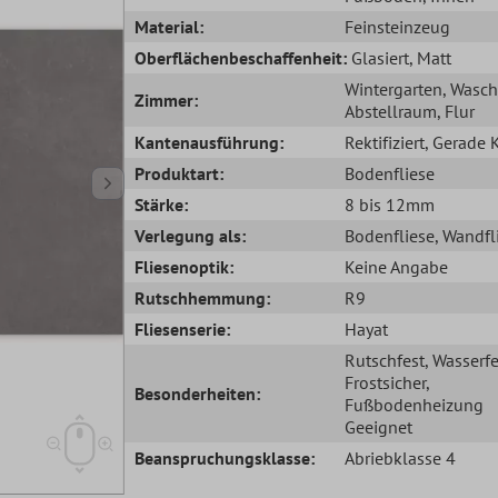
Material:
Feinsteinzeug
Oberflächenbeschaffenheit:
Glasiert
, Matt
Wintergarten
, Wasc
Zimmer:
Abstellraum
, Flur
Kantenausführung:
Rektifiziert
, Gerade 
Produktart:
Bodenfliese
Stärke:
8 bis 12mm
Verlegung als:
Bodenfliese
, Wandfl
Fliesenoptik:
Keine Angabe
Rutschhemmung:
R9
Fliesenserie:
Hayat
Rutschfest
, Wasserfe
Frostsicher
,
Besonderheiten:
Fußbodenheizung
Geeignet
Beanspruchungsklasse:
Abriebklasse 4