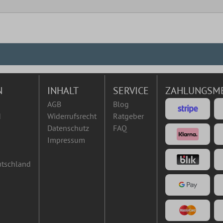
N
INHALT
SERVICE
ZAHLUNGSM
AGB
Blog
d
Widerrufsrecht
Ratgeber
Datenschutz
FAQ
Impressum
utschland