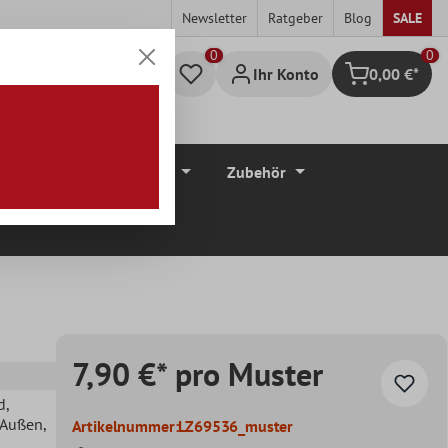
Newsletter
Ratgeber
Blog
SALE
0
Ihr Konto
0,00 €*
Warenkorb
düre
Bodenbeläge
Zubehör
7,90 €* pro Muster
d
,
, Außen
,
Artikelnummer:
LZ69536_muster