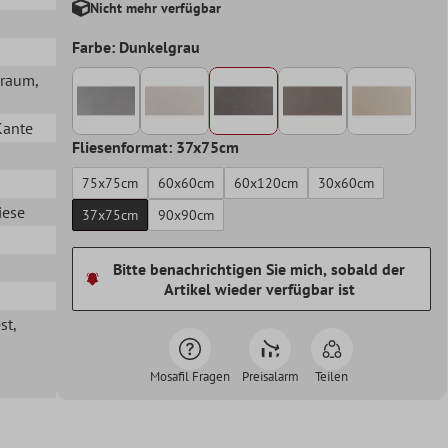
Nicht mehr verfügbar
Farbe: Dunkelgrau
hraum
,
Kante
Fliesenformat: 37x75cm
75x75cm
60x60cm
60x120cm
30x60cm
iese
37x75cm
90x90cm
Bitte benachrichtigen Sie mich, sobald der
Artikel wieder verfügbar ist
st
,
Mosafil Fragen
Preisalarm
Teilen