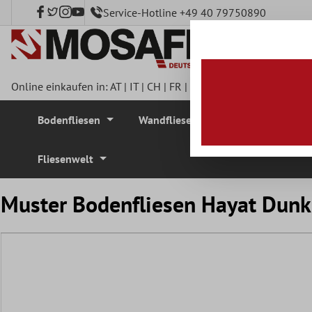
Service-Hotline +49 40 79750890
nhalt springen
Online einkaufen in:
AT
|
IT
|
CH
|
FR
|
DE
|
UK
|
CZ
|
SE
|
DK
|
BE
Bodenfliesen
Wandfliesen
Mosaikfliesen
Fliesenwelt
Muster Bodenfliesen Hayat Dun