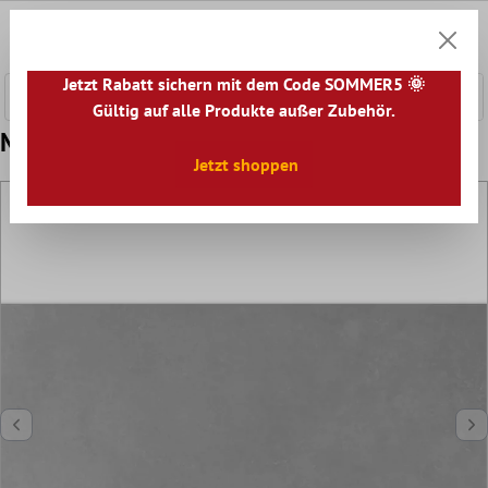
nhalt springen
0
Warenk
Jetzt Rabatt sichern mit dem Code SOMMER5 🌞
Gültig auf alle Produkte außer Zubehör.
Muster Bodenfliesen Hayat Grau 30x60cm
Jetzt shoppen