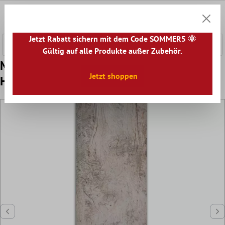
nhalt springen
0
Warenk
Jetzt Rabatt sichern mit dem Code SOMMER5 🌞
Gültig auf alle Produkte außer Zubehör.
Muster Bodenfliesen Holzoptik Global
Jetzt shoppen
Hellgrau 20x180cm