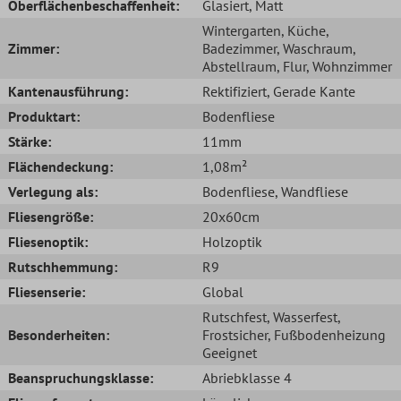
Oberflächenbeschaffenheit:
Glasiert
, Matt
Wintergarten
, Küche
,
Zimmer:
Badezimmer
, Waschraum
,
Abstellraum
, Flur
, Wohnzimmer
Kantenausführung:
Rektifiziert
, Gerade Kante
Produktart:
Bodenfliese
Stärke:
11mm
Flächendeckung:
1,08m²
Verlegung als:
Bodenfliese
, Wandfliese
Fliesengröße:
20x60cm
Fliesenoptik:
Holzoptik
Rutschhemmung:
R9
Fliesenserie:
Global
Rutschfest
, Wasserfest
,
Besonderheiten:
Frostsicher
, Fußbodenheizung
Geeignet
Beanspruchungsklasse:
Abriebklasse 4