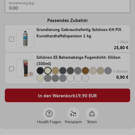
Grundierung (kg)
Passendes Zubehör
Grundierung Gebrauchsfertig Schönox KH FIX
Kunstharzhaftdispersion 1 kg
1 Stück
25,80 €
Schönox ES Bahamabeige Fugendicht- Silikon
(300ml)
0 Stück(e)
0,00 €
In den Warenkorb
19,90
EUR
Mosafil Fragen
Preisalarm
Teilen