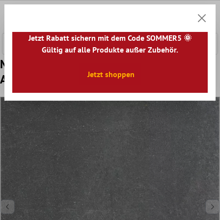
nhalt springen
0
Warenk
Jetzt Rabatt sichern mit dem Code SOMMER5 🌞
Gültig auf alle Produkte außer Zubehör.
Muster Bodenfliesen Steinoptik Horizon
Jetzt shoppen
Anthrazit 60x60cm