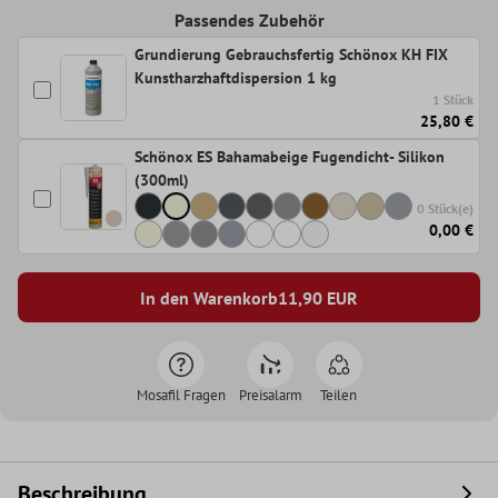
Passendes Zubehör
Grundierung Gebrauchsfertig Schönox KH FIX
Kunstharzhaftdispersion 1 kg
1 Stück
25,80 €
Schönox ES Bahamabeige Fugendicht- Silikon
(300ml)
0 Stück(e)
0,00 €
In den Warenkorb
11,90
EUR
Mosafil Fragen
Preisalarm
Teilen
Beschreibung