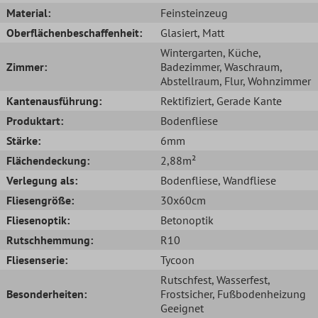
Material:
Feinsteinzeug
Oberflächenbeschaffenheit:
Glasiert
, Matt
Wintergarten
, Küche
,
Zimmer:
Badezimmer
, Waschraum
,
Abstellraum
, Flur
, Wohnzimmer
Kantenausführung:
Rektifiziert
, Gerade Kante
Produktart:
Bodenfliese
Stärke:
6mm
Flächendeckung:
2,88m²
Verlegung als:
Bodenfliese
, Wandfliese
Fliesengröße:
30x60cm
Fliesenoptik:
Betonoptik
Rutschhemmung:
R10
Fliesenserie:
Tycoon
Rutschfest
, Wasserfest
,
Besonderheiten:
Frostsicher
, Fußbodenheizung
Geeignet