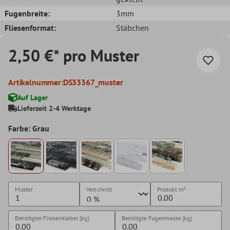
Fugenbreite:
3mm
Fliesenformat:
Stäbchen
2,50 €* pro Muster
Artikelnummer:
DS33367_muster
Auf Lager
Lieferzeit 2-4 Werktage
Farbe: Grau
Muster
Verschnitt
Produkt
m²
Benötigter Fliesenkleber (kg)
Benötigte Fugenmasse (kg)