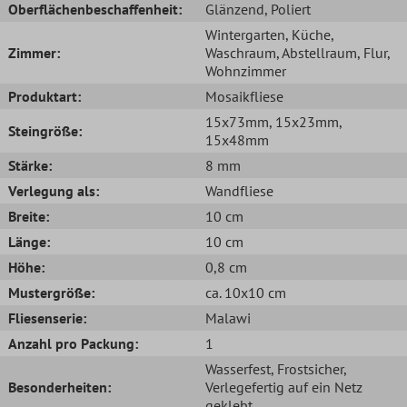
Oberflächenbeschaffenheit:
Glänzend
, Poliert
Wintergarten
, Küche
,
Zimmer:
Waschraum
, Abstellraum
, Flur
,
Wohnzimmer
Produktart:
Mosaikfliese
15x73mm
, 15x23mm
,
Steingröße:
15x48mm
Stärke:
8 mm
Verlegung als:
Wandfliese
Breite:
10 cm
Länge:
10 cm
Höhe:
0,8 cm
Mustergröße:
ca. 10x10 cm
Fliesenserie:
Malawi
Anzahl pro Packung:
1
Wasserfest
, Frostsicher
,
Besonderheiten:
Verlegefertig auf ein Netz
geklebt