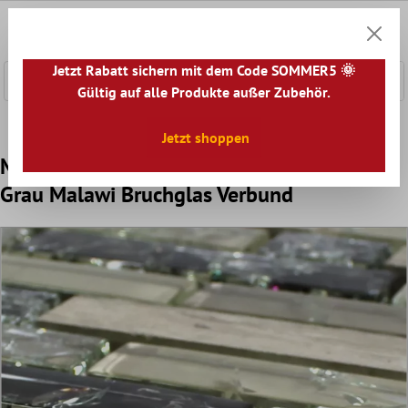
nhalt springen
0
Warenk
Jetzt Rabatt sichern mit dem Code SOMMER5 🌞
Gültig auf alle Produkte außer Zubehör.
Home
Mosaikfliesen
Mosaik Fliesen Mix
Glas Naturste
Jetzt shoppen
Muster Glas Marmor Mosaikfliesen Grün
Grau Malawi Bruchglas Verbund