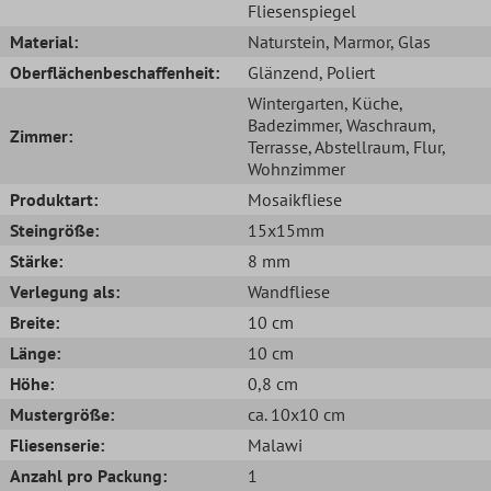
Fliesenspiegel
Material:
Naturstein
, Marmor
, Glas
Oberflächenbeschaffenheit:
Glänzend
, Poliert
Wintergarten
, Küche
,
Badezimmer
, Waschraum
,
Zimmer:
Terrasse
, Abstellraum
, Flur
,
Wohnzimmer
Produktart:
Mosaikfliese
Steingröße:
15x15mm
Stärke:
8 mm
Verlegung als:
Wandfliese
Breite:
10 cm
Länge:
10 cm
Höhe:
0,8 cm
Mustergröße:
ca. 10x10 cm
Fliesenserie:
Malawi
Anzahl pro Packung:
1