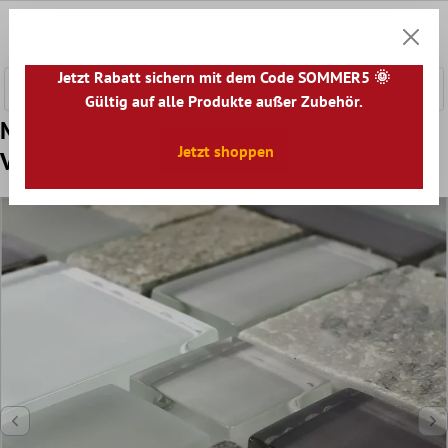
nhalt springen
0
Warenk
Jetzt Rabatt sichern mit dem Code SOMMER5 🌞
Gültig auf alle Produkte außer Zubehör.
Muster Glas Naturstein Mosaikfliesen
Jetzt shoppen
Vermont Grau Braun