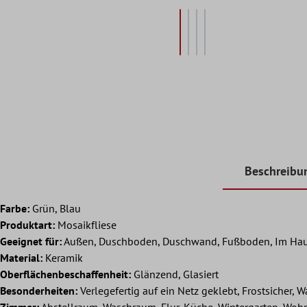
Beschreibu
Farbe:
Grün, Blau
Produktart:
Mosaikfliese
Geeignet für:
Außen, Duschboden, Duschwand, Fußboden, Im Hau
Material:
Keramik
Oberflächenbeschaffenheit:
Glänzend, Glasiert
Besonderheiten:
Verlegefertig auf ein Netz geklebt, Frostsicher, W
Zimmer:
Abstellraum, Waschraum, Flur, Küche, Wintergarten, Wo