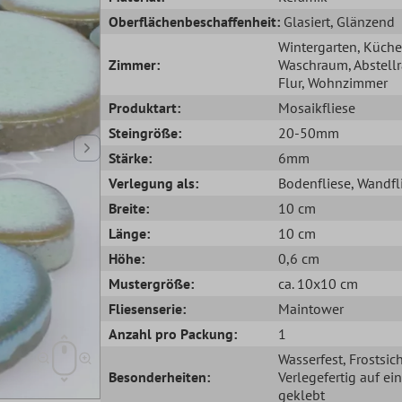
Oberflächenbeschaffenheit:
Glasiert
, Glänzend
Wintergarten
, Küche
Zimmer:
Waschraum
, Abstel
Flur
, Wohnzimmer
Produktart:
Mosaikfliese
Steingröße:
20-50mm
Stärke:
6mm
Verlegung als:
Bodenfliese
, Wandfl
Breite:
10 cm
Länge:
10 cm
Höhe:
0,6 cm
Mustergröße:
ca. 10x10 cm
Fliesenserie:
Maintower
Anzahl pro Packung:
1
Wasserfest
, Frostsic
Besonderheiten:
Verlegefertig auf ei
geklebt