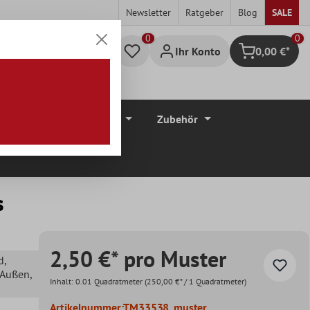
Newsletter
Ratgeber
Blog
SALE
0
Ihr Konto
0,00 €*
Warenkorb
düre
Bodenbeläge
Zubehör
s
2,50 €* pro Muster
d
,
, Außen
,
Inhalt:
0.01 Quadratmeter
(250,00 €* / 1 Quadratmeter)
Artikelnummer:
TM33538_muster