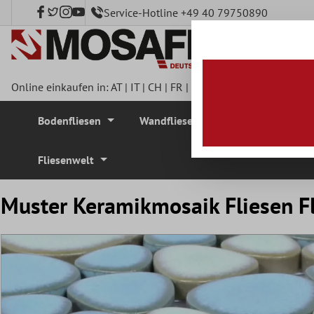
Service-Hotline +49 40 79750890
nhalt springen
Online einkaufen in:
AT
|
IT
|
CH
|
FR
|
DE
|
UK
|
CZ
|
SE
|
DK
|
BE
Bodenfliesen
Wandfliesen
Mosaikfliesen
Fliesenwelt
Muster Keramikmosaik Fliesen Fl