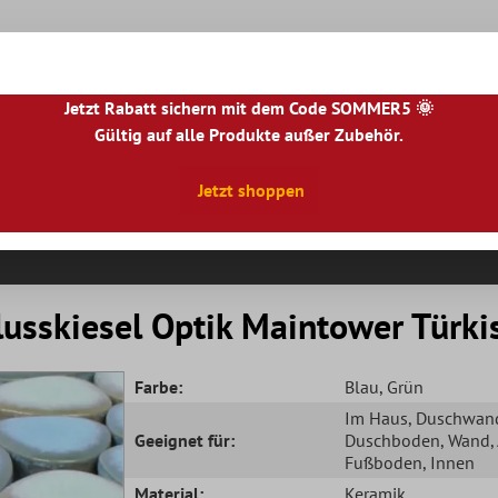
Jetzt Rabatt sichern mit dem Code SOMMER5 🌞
Gültig auf alle Produkte außer Zubehör.
|
NL
|
IE
|
ES
|
PL
|
PT
|
FI
|
GR
|
RO
|
NO
|
HU
|
BG
|
HR
|
LU
Jetzt shoppen
Natursteinfliesen
Terrassenplatten
Fliesenbor
usskiesel Optik Maintower Türki
Farbe:
Blau
, Grün
Im Haus
, Duschwan
Geeignet für:
Duschboden
, Wand
Fußboden
, Innen
Material:
Keramik