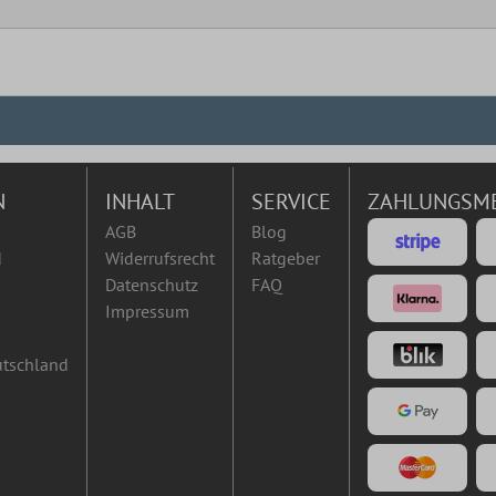
N
INHALT
SERVICE
ZAHLUNGSM
AGB
Blog
d
Widerrufsrecht
Ratgeber
Datenschutz
FAQ
Impressum
utschland