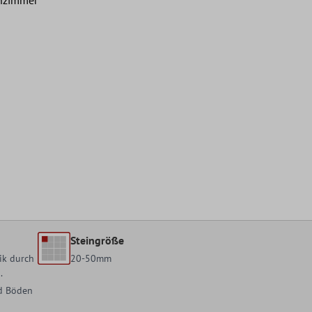
Steingröße
ik durch
20-50mm
.
nd Böden