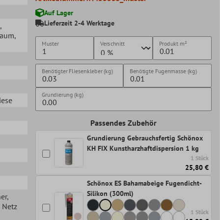
Auf Lager
Lieferzeit 2-4 Werktage
,
lraum
,
Muster
Verschnitt
Produkt
m²
Benötigter Fliesenkleber (kg)
Benötigte Fugenmasse (kg)
Grundierung (kg)
iese
Passendes Zubehör
Grundierung Gebrauchsfertig Schönox
KH FIX Kunstharzhaftdispersion 1 kg
1 Stück
25,80 €
Schönox ES Bahamabeige Fugendicht-
Silikon (300ml)
her
,
n Netz
1 Stück