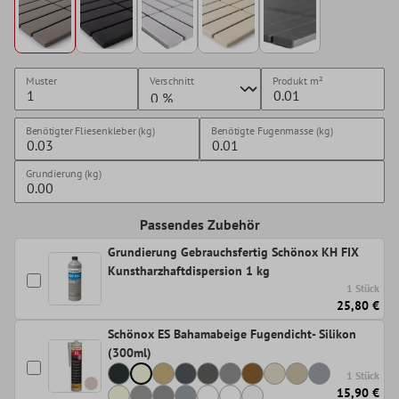
Muster
Verschnitt
Produkt
m²
Benötigter Fliesenkleber (kg)
Benötigte Fugenmasse (kg)
Grundierung (kg)
Passendes Zubehör
Grundierung Gebrauchsfertig Schönox KH FIX
Kunstharzhaftdispersion 1 kg
1 Stück
25,80 €
Schönox ES Bahamabeige Fugendicht- Silikon
(300ml)
1 Stück
15,90 €