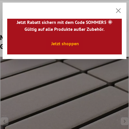
nhalt springen
0
Warenk
Jetzt Rabatt sichern mit dem Code SOMMER5 🌞
Gültig auf alle Produkte außer Zubehör.
Muster Keramikmosaik Fliesen Miranda
Jetzt shoppen
Grau Unglasiert R10 Matt Stäbchen