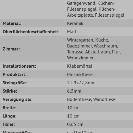
Garagenwand
, Küchen-
Fliesenspiegel
, Küchen-
Arbeitsplatte
, Fliesenspiegel
Material:
Keramik
Oberflächenbeschaffenheit:
Matt
Wintergarten
, Küche
,
Badezimmer
, Waschraum
,
Zimmer:
Terrasse
, Abstellraum
, Flur
,
Wohnzimmer
Installationsart:
Klebemörtel
Produktart:
Mosaikfliese
Steingröße:
21,9x72,8mm
Stärke:
6,5mm
Verlegung als:
Bodenfliese
, Wandfliese
Breite:
10 cm
Länge:
10 cm
Höhe:
0,65 cm
Mustergröße:
ca. 10x10 cm