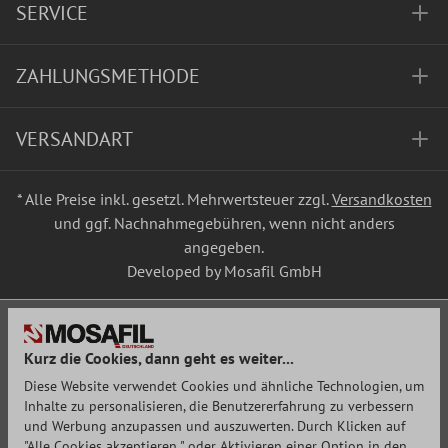
SERVICE
ZAHLUNGSMETHODE
VERSANDART
* Alle Preise inkl. gesetzl. Mehrwertsteuer zzgl.
Versandkosten
und ggf. Nachnahmegebühren, wenn nicht anders
angegeben.
Developed by Mosafil GmbH
Kurz die Cookies, dann geht es weiter...
Diese Website verwendet Cookies und ähnliche Technologien, um
Inhalte zu personalisieren, die Benutzererfahrung zu verbessern
und Werbung anzupassen und auszuwerten. Durch Klicken auf
"Alle Cookies akzeptieren " oder Aktivieren einer Option in den