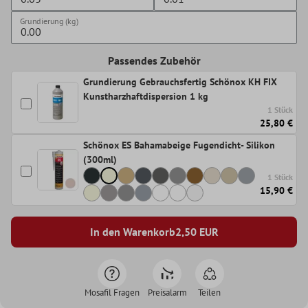
Grundierung (kg)
Passendes Zubehör
Grundierung Gebrauchsfertig Schönox KH FIX
Kunstharzhaftdispersion 1 kg
1 Stück
25,80 €
Schönox ES Bahamabeige Fugendicht- Silikon
(300ml)
1 Stück
15,90 €
In den Warenkorb
2,50
EUR
Mosafil Fragen
Preisalarm
Teilen