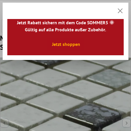
nhalt springen
0
Warenk
Jetzt Rabatt sichern mit dem Code SOMMER5 🌞
Gültig auf alle Produkte außer Zubehör.
Muster Keramikmosaik Fliesen Smila Weiß
Jetzt shoppen
Schwarz