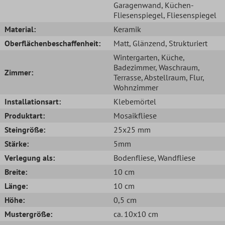
Garagenwand
, Küchen-
Fliesenspiegel
, Fliesenspiegel
Material:
Keramik
Oberflächenbeschaffenheit:
Matt
, Glänzend
, Strukturiert
Wintergarten
, Küche
,
Badezimmer
, Waschraum
,
Zimmer:
Terrasse
, Abstellraum
, Flur
,
Wohnzimmer
Installationsart:
Klebemörtel
Produktart:
Mosaikfliese
Steingröße:
25x25 mm
Stärke:
5mm
Verlegung als:
Bodenfliese
, Wandfliese
Breite:
10 cm
Länge:
10 cm
Höhe:
0,5 cm
Mustergröße:
ca. 10x10 cm