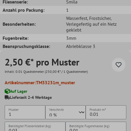
Fliesenserie:
Smila
Anzahl pro Packung:
1
Wasserfest
, Frostsicher
,
Besonderheiten:
Verlegefertig auf ein Netz
geklebt
Fugenbreite:
3mm
Beanspruchungsklasse:
Abriebklasse 3
2,50 €* pro Muster
Inhalt:
0.01 Quadratmeter
(250,00 €* / 1 Quadratmeter)
Artikelnummer:
TM33231m_muster
Auf Lager
Lieferzeit 2-4 Werktage
Muster
Verschnitt
Produkt
m²
Benötigter Fliesenkleber (kg)
Benötigte Fugenmasse (kg)