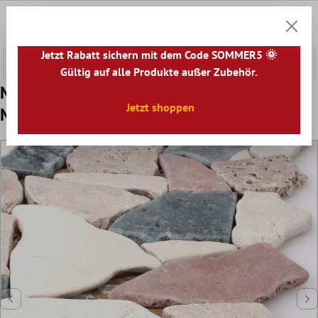
nhalt springen
0
Warenk
Jetzt Rabatt sichern mit dem Code SOMMER5 🌞
Gültig auf alle Produkte außer Zubehör.
Muster Marmor Bruch Naturstein
Jetzt shoppen
Mosaikfliesen Solares Bunt