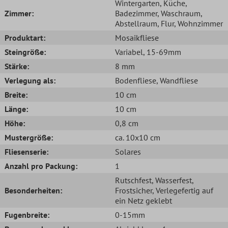
Wintergarten
, Küche
,
Zimmer:
Badezimmer
, Waschraum
,
Abstellraum
, Flur
, Wohnzimmer
Produktart:
Mosaikfliese
Steingröße:
Variabel
, 15-69mm
Stärke:
8 mm
Verlegung als:
Bodenfliese
, Wandfliese
Breite:
10 cm
Länge:
10 cm
Höhe:
0,8 cm
Mustergröße:
ca. 10x10 cm
Fliesenserie:
Solares
Anzahl pro Packung:
1
Rutschfest
, Wasserfest
,
Besonderheiten:
Frostsicher
, Verlegefertig auf
ein Netz geklebt
Fugenbreite:
0-15mm