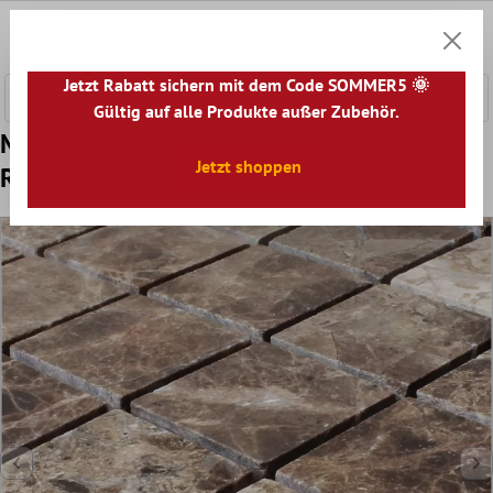
nhalt springen
0
Warenk
Jetzt Rabatt sichern mit dem Code SOMMER5 🌞
Gültig auf alle Produkte außer Zubehör.
Muster Marmor Naturstein Mosaik Fliesen
Jetzt shoppen
Rivoli Emprador Braun