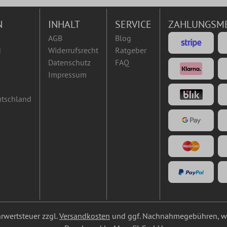
N
INHALT
SERVICE
ZAHLUNGSM
AGB
Blog
d
Widerrufsrecht
Ratgeber
Datenschutz
FAQ
Impressum
utschland
ehrwertsteuer zzgl.
Versandkosten
und ggf. Nachnahmegebühren, we