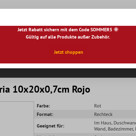
Jetzt Rabatt sichern mit dem Code SOMMER5 🌞
Gültig auf alle Produkte außer Zubehör.
|
NL
|
IE
|
ES
|
PL
|
PT
|
FI
|
GR
|
RO
|
NO
|
HU
|
BG
|
HR
|
LU
Jetzt shoppen
Natursteinfliesen
Terrassenplatten
Fliesenbor
ria 10x20x0,7cm Rojo
Farbe:
Rot
Format:
Rechteck
Im Haus
, Duschwan
Geeignet für:
Wand
, Badezimmer
,