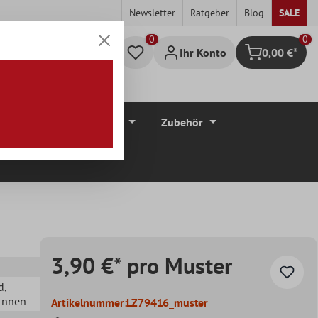
Newsletter
Ratgeber
Blog
SALE
0
Ihr Konto
0,00 €*
Warenkorb
düre
Bodenbeläge
Zubehör
3,90 €* pro Muster
d
,
 Innen
Artikelnummer:
LZ79416_muster