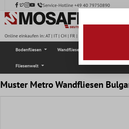
Service-Hotline +49 40 79750890
nhalt springen
Online einkaufen in:
AT
|
IT
|
CH
|
FR
|
DE
|
UK
|
CZ
|
SE
|
DK
|
BE
Bodenfliesen
Wandfliesen
Mosaikfliesen
Fliesenwelt
Muster Metro Wandfliesen Bulga