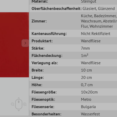
Material:
Steingut
Oberflächenbeschaffenheit:
Glasiert
, Glänzend
Küche
, Badezimmer
,
Zimmer:
Waschraum
, Abstel
Flur
, Wohnzimmer
Kantenausführung:
Nicht Rektifiziert
Produktart:
Wandfliese
Stärke:
7mm
Flächendeckung:
1m²
Verlegung als:
Wandfliese
Breite:
10 cm
Länge:
20 cm
Höhe:
0,7 cm
Fliesengröße:
10x20cm
Fliesenoptik:
Metro
Fliesenserie:
Bulgaria
Besonderheiten:
Wasserfest