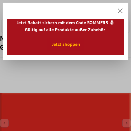
nhalt springen
0
Warenk
Jetzt Rabatt sichern mit dem Code SOMMER5 🌞
Gültig auf alle Produkte außer Zubehör.
Muster Metro Wandfliesen Dublin Hellrot
Jetzt shoppen
Glänzend 10x20cm