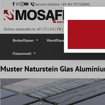
Service-Hotline +49 40 79750890
nhalt springen
Online einkaufen in:
AT
|
IT
|
CH
|
FR
|
DE
|
UK
|
CZ
|
SE
|
DK
|
BE
Bodenfliesen
Wandfliesen
Mosaikfliesen
Fliesenwelt
Muster Naturstein Glas Aluminiu