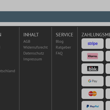
N
INHALT
SERVICE
ZAHLUNGSM
AGB
Blog
d
Widerrufsrecht
Ratgeber
Datenschutz
FAQ
Impressum
utschland