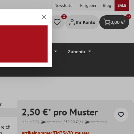
Newsletter
Ratgeber
Blog
SALE
0
Ihr Konto
0,00 €*
Warenkorb
düre
Bodenbeläge
Zubehör
r
2,50 €* pro Muster
Inhalt:
0.01 Quadratmeter
(250,00 €* / 1 Quadratmeter)
ereich
en
Artikelnummer:
TM33670_muster