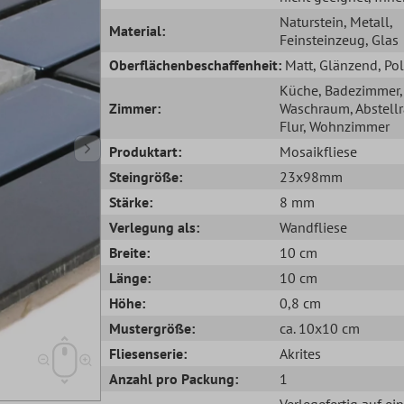
Naturstein
, Metall
,
Material:
Feinsteinzeug
, Glas
Oberflächenbeschaffenheit:
Matt
, Glänzend
, Pol
Küche
, Badezimmer
,
Zimmer:
Waschraum
, Abstel
Flur
, Wohnzimmer
Produktart:
Mosaikfliese
Steingröße:
23x98mm
Stärke:
8 mm
Verlegung als:
Wandfliese
Breite:
10 cm
Länge:
10 cm
Höhe:
0,8 cm
Mustergröße:
ca. 10x10 cm
Fliesenserie:
Akrites
Anzahl pro Packung:
1
Verlegefertig auf ei