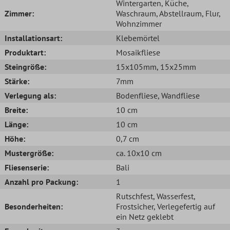
Wintergarten
, Küche
,
Zimmer:
Waschraum
, Abstellraum
, Flur
,
Wohnzimmer
Installationsart:
Klebemörtel
Produktart:
Mosaikfliese
Steingröße:
15x105mm
, 15x25mm
Stärke:
7mm
Verlegung als:
Bodenfliese
, Wandfliese
Breite:
10 cm
Länge:
10 cm
Höhe:
0,7 cm
Mustergröße:
ca. 10x10 cm
Fliesenserie:
Bali
Anzahl pro Packung:
1
Rutschfest
, Wasserfest
,
Besonderheiten:
Frostsicher
, Verlegefertig auf
ein Netz geklebt