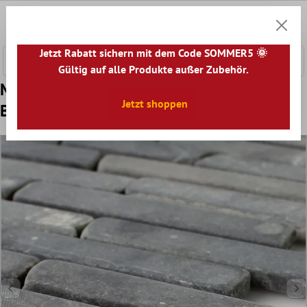
nhalt springen
0
Warenk
Jetzt Rabatt sichern mit dem Code SOMMER5 🌞
Gültig auf alle Produkte außer Zubehör.
Muster Naturstein Marmor Mosaikfliesen
Jetzt shoppen
Bali Nero Marquina Brick