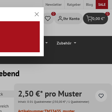
Newsletter
Ratgeber
Blog
SALE
0
Ihr Konto
0,00 €*
Warenkorb
düre
Bodenbeläge
Zubehör
lebend
2,50 €* pro Muster
ck
Inhalt:
0.01 Quadratmeter
(250,00 €* / 1 Quadratmeter)
ereich
en
Artikelnummer:
TM33435_muster