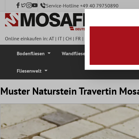
Service-Hotline +49 40 79750890
nhalt springen
Online einkaufen in:
AT
|
IT
|
CH
|
FR
|
DE
|
UK
|
CZ
|
SE
|
DK
|
BE
Bodenfliesen
Wandfliesen
Mosaikfliesen
Fliesenwelt
Muster Naturstein Travertin Mos