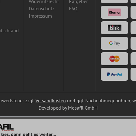
d
Widerrufsrecht
Ratgeber
Datenschutz
FAQ
Impressum
utschland
ehrwertsteuer zzgl.
Versandkosten
und ggf. Nachnahmegebühren, we
Developed by Mosafil GmbH
kies, dann geht es weiter...