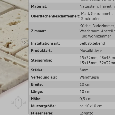
Material:
Naturstein
, Travertin
Matt
, Getrommelt
,
Oberflächenbeschaffenheit:
Strukturiert
Küche
, Badezimmer
,
Zimmer:
Waschraum
, Abstel
Flur
, Wohnzimmer
Installationsart:
Selbstklebend
Produktart:
Mosaikfliese
15x32mm
, 48x48 
Steingröße:
15x15mm
, 32x32
Stärke:
5mm
Verlegung als:
Wandfliese
Breite:
10 cm
Länge:
10 cm
Höhe:
0,5 cm
Mustergröße:
ca. 10x10 cm
Fliesenserie:
Lorenzo