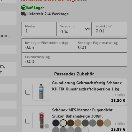
Auf Lager
Lieferzeit 2-4 Werktage
Muster
Verschnitt
Produkt
m²
lraum
,
Benötigter Fliesenkleber (kg)
Benötigte Fugenmasse (kg)
Grundierung (kg)
mm
,
mm
Passendes Zubehör
Grundierung Gebrauchsfertig Schönox
KH FIX Kunstharzhaftdispersion 1 kg
1 Stück
25,80 €
Schönox MES Marmor Fugendicht
Silikon Bahamabeige 300ml
1 Stück
25,89 €