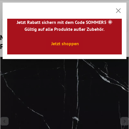
nhalt springen
0
Warenk
Jetzt Rabatt sichern mit dem Code SOMMER5 🌞
Gültig auf alle Produkte außer Zubehör.
Muster Natursteinfliesen Optik Discovery
Jetzt shoppen
Poliert Nero 60x60cm