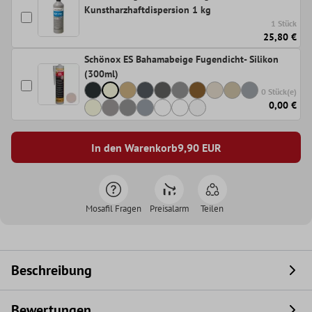
Kunstharzhaftdispersion 1 kg
1 Stück
25,80 €
Schönox ES Bahamabeige Fugendicht- Silikon
(300ml)
0 Stück(e)
0,00 €
In den Warenkorb
9,90
EUR
Mosafil Fragen
Preisalarm
Teilen
Beschreibung
Bewertungen