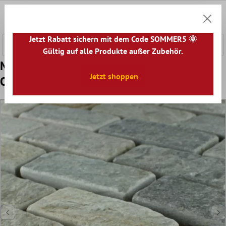
nhalt springen
0
Warenk
Jetzt Rabatt sichern mit dem Code SOMMER5 🌞
Gültig auf alle Produkte außer Zubehör.
Muster Quarzit Naturstein Mosaikfliesen
Jetzt shoppen
Odessa Beige Grau 29x71mm