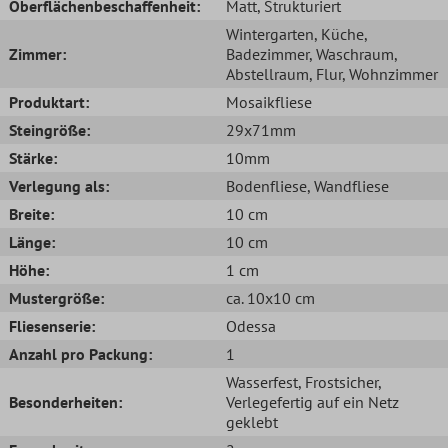
Oberflächenbeschaffenheit:
Matt
, Strukturiert
Wintergarten
, Küche
,
Zimmer:
Badezimmer
, Waschraum
,
Abstellraum
, Flur
, Wohnzimmer
Produktart:
Mosaikfliese
Steingröße:
29x71mm
Stärke:
10mm
Verlegung als:
Bodenfliese
, Wandfliese
Breite:
10 cm
Länge:
10 cm
Höhe:
1 cm
Mustergröße:
ca. 10x10 cm
Fliesenserie:
Odessa
Anzahl pro Packung:
1
Wasserfest
, Frostsicher
,
Besonderheiten:
Verlegefertig auf ein Netz
geklebt