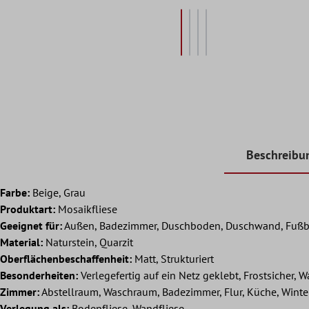
Beschreibu
Farbe:
Beige, Grau
Produktart:
Mosaikfliese
Geeignet für:
Außen, Badezimmer, Duschboden, Duschwand, Fußb
Material:
Naturstein, Quarzit
Oberflächenbeschaffenheit:
Matt, Strukturiert
Besonderheiten:
Verlegefertig auf ein Netz geklebt, Frostsicher, W
Zimmer:
Abstellraum, Waschraum, Badezimmer, Flur, Küche, Wint
Verlegung als:
Bodenfliese, Wandfliese