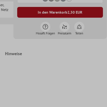
her
,
n Netz
In den Warenkorb
2,50
EUR
Mosafil Fragen
Preisalarm
Teilen
Hinweise