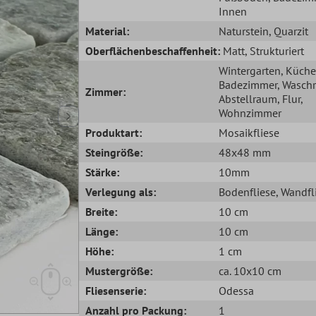
Innen
Material:
Naturstein
, Quarzit
Oberflächenbeschaffenheit:
Matt
, Strukturiert
Wintergarten
, Küche
Badezimmer
, Wasch
Zimmer:
Abstellraum
, Flur
,
Wohnzimmer
Produktart:
Mosaikfliese
Steingröße:
48x48 mm
Stärke:
10mm
Verlegung als:
Bodenfliese
, Wandfl
Breite:
10 cm
Länge:
10 cm
Höhe:
1 cm
Mustergröße:
ca. 10x10 cm
Fliesenserie:
Odessa
Anzahl pro Packung:
1