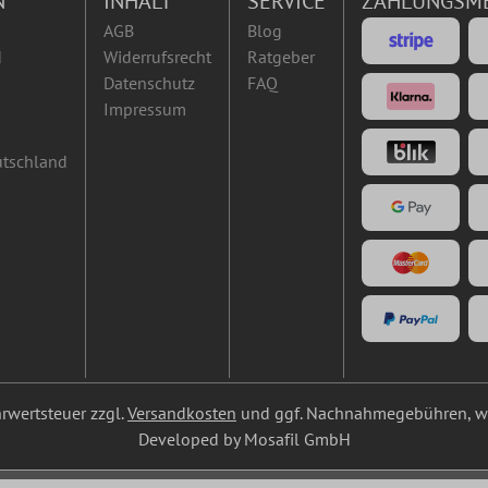
N
INHALT
SERVICE
ZAHLUNGSM
AGB
Blog
d
Widerrufsrecht
Ratgeber
Datenschutz
FAQ
Impressum
utschland
ehrwertsteuer zzgl.
Versandkosten
und ggf. Nachnahmegebühren, we
Developed by Mosafil GmbH