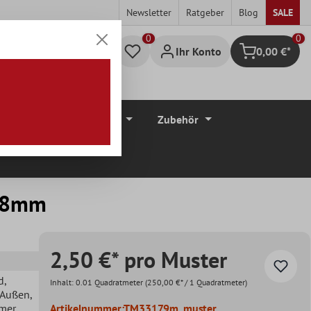
Newsletter
Ratgeber
Blog
SALE
0
Ihr Konto
0,00 €*
Warenkorb
düre
Bodenbeläge
Zubehör
x48mm
2,50 €* pro Muster
d
,
Inhalt:
0.01 Quadratmeter
(250,00 €* / 1 Quadratmeter)
, Außen
,
mer
,
Artikelnummer:
TM33179m_muster