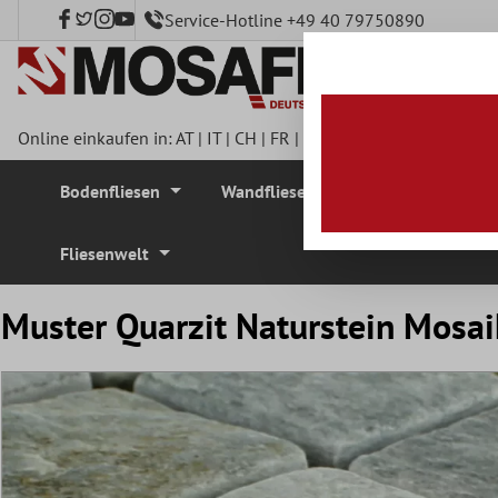
Service-Hotline +49 40 79750890
nhalt springen
Online einkaufen in:
AT
|
IT
|
CH
|
FR
|
DE
|
UK
|
CZ
|
SE
|
DK
|
BE
Bodenfliesen
Wandfliesen
Mosaikfliesen
Fliesenwelt
Muster Quarzit Naturstein Mosa