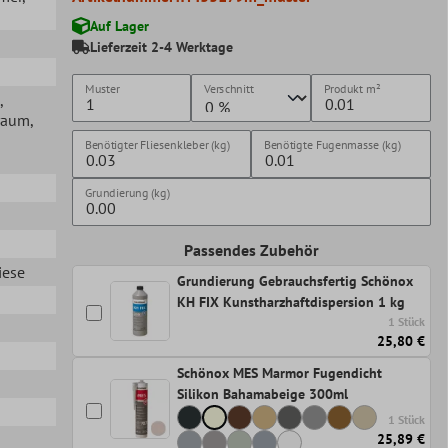
Auf Lager
Lieferzeit 2-4 Werktage
Muster
Verschnitt
Produkt
m²
,
raum
,
Benötigter Fliesenkleber (kg)
Benötigte Fugenmasse (kg)
Grundierung (kg)
Passendes Zubehör
iese
Grundierung Gebrauchsfertig Schönox
KH FIX Kunstharzhaftdispersion 1 kg
1 Stück
25,80 €
Schönox MES Marmor Fugendicht
Silikon Bahamabeige 300ml
1 Stück
25,89 €