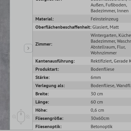
Außen
, Fußboden
,
Badezimmer
, Innen
Material:
Feinsteinzeug
Oberflächenbeschaffenheit:
Glasiert
, Matt
Wintergarten
, Küche
Badezimmer
, Wasch
Zimmer:
Abstellraum
, Flur
,
Wohnzimmer
Kantenausführung:
Rektifiziert
, Gerade 
Produktart:
Bodenfliese
Stärke:
6mm
Verlegung als:
Bodenfliese
, Wandfl
Breite:
30 cm
Länge:
60 cm
Höhe:
0,6 cm
Fliesengröße:
30x60cm
Fliesenoptik:
Betonoptik