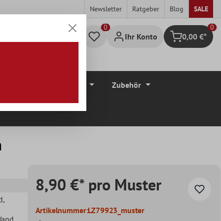
Newsletter
Ratgeber
Blog
SALE
0
Ihr Konto
0,00 €*
Warenkorb
düre
Bodenbeläge
Zubehör
m
8,90 €* pro Muster
d
,
Artikelnummer:
LZ79923_muster
Wand
,