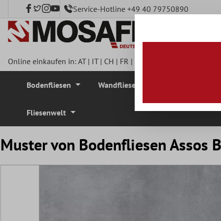
Service-Hotline +49 40 79750890
nhalt springen
Online einkaufen in:
AT
|
IT
|
CH
|
FR
|
DE
|
UK
|
CZ
|
SE
|
DK
|
BE
Bodenfliesen
Wandfliesen
Mosaikfliesen
Fliesenwelt
Muster von Bodenfliesen Assos