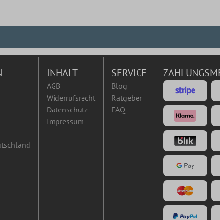
N
INHALT
SERVICE
ZAHLUNGSM
AGB
Blog
d
Widerrufsrecht
Ratgeber
Datenschutz
FAQ
Impressum
utschland