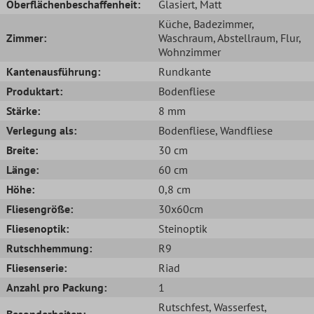
Oberflächenbeschaffenheit:
Glasiert
, Matt
Küche
, Badezimmer
,
Zimmer:
Waschraum
, Abstellraum
, Flur
,
Wohnzimmer
Kantenausführung:
Rundkante
Produktart:
Bodenfliese
Stärke:
8 mm
Verlegung als:
Bodenfliese
, Wandfliese
Breite:
30 cm
Länge:
60 cm
Höhe:
0,8 cm
Fliesengröße:
30x60cm
Fliesenoptik:
Steinoptik
Rutschhemmung:
R9
Fliesenserie:
Riad
Anzahl pro Packung:
1
Rutschfest
, Wasserfest
,
Besonderheiten: