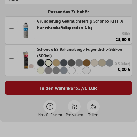
Passendes Zubehör
Grundierung Gebrauchsfertig Schönox KH FIX
Kunstharzhaftdispersion 1 kg
1 Stück
25,80 €
Schönox ES Bahamabeige Fugendicht- Silikon
(300ml)
0 Stück(e)
0,00 €
In den Warenkorb
5,90
EUR
Mosafil Fragen
Preisalarm
Teilen