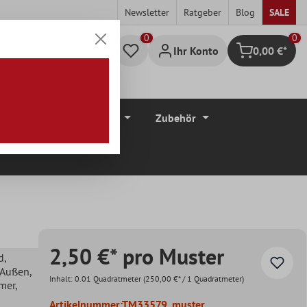
Newsletter
Ratgeber
Blog
SALE
0
Ihr Konto
0,00 €*
Warenkorb
düre
Bodenbeläge
Zubehör
2,50 €* pro Muster
d
,
, Außen
,
Inhalt:
0.01 Quadratmeter
(250,00 €* / 1 Quadratmeter)
mer
,
Artikelnummer:
TM33579_muster