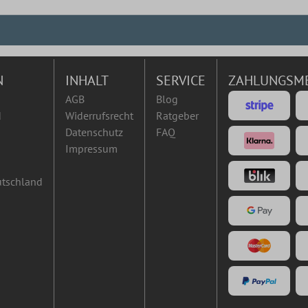
N
INHALT
SERVICE
ZAHLUNGSM
AGB
Blog
d
Widerrufsrecht
Ratgeber
Datenschutz
FAQ
Impressum
utschland