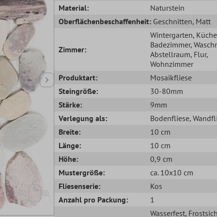
Material:
Naturstein
Oberflächenbeschaffenheit:
Geschnitten
, Matt
Wintergarten
, Küche
Badezimmer
, Wasch
Zimmer:
Abstellraum
, Flur
,
Wohnzimmer
Produktart:
Mosaikfliese
Steingröße:
30-80mm
Stärke:
9mm
Verlegung als:
Bodenfliese
, Wandfl
Breite:
10 cm
Länge:
10 cm
Höhe:
0,9 cm
Mustergröße:
ca. 10x10 cm
Fliesenserie:
Kos
Anzahl pro Packung:
1
Wasserfest
, Frostsic