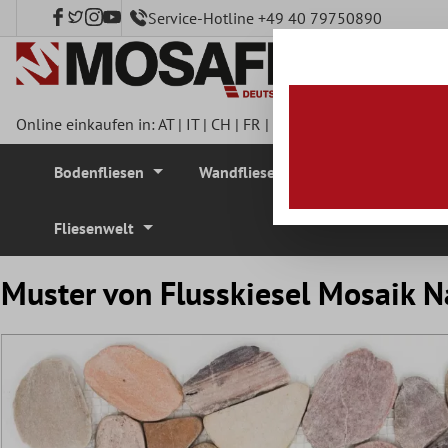
Service-Hotline +49 40 79750890
nhalt springen
Online einkaufen in:
AT
|
IT
|
CH
|
FR
|
DE
|
UK
|
CZ
|
SE
|
DK
|
BE
Bodenfliesen
Wandfliesen
Mosaikfliesen
Fliesenwelt
Muster von Flusskiesel Mosaik N