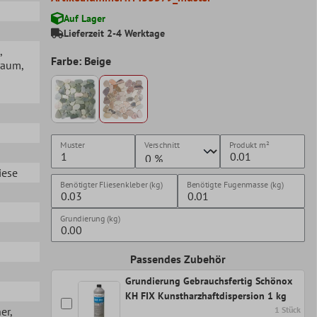
Auf Lager
Lieferzeit 2-4 Werktage
,
Farbe: Beige
raum
,
Muster
Verschnitt
Produkt
m²
iese
Benötigter Fliesenkleber (kg)
Benötigte Fugenmasse (kg)
Grundierung (kg)
Passendes Zubehör
Grundierung Gebrauchsfertig Schönox
KH FIX Kunstharzhaftdispersion 1 kg
her
,
1 Stück