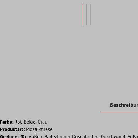
Beschreibu
Farbe:
Rot, Beige, Grau
Produktart:
Mosaikfliese
Geeignet für:
Außen, Badezimmer, Duschboden, Duschwand, Fußb