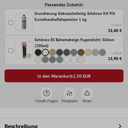
Passendes Zubehör
Grundierung Gebrauchsfertig Schönox KH FIX
Kunstharzhaftdispersion 1 kg
1 Stück
25,80 €
Schönox ES Bahamabeige Fugendicht- Silikon
(300ml)
1 Stück
15,90 €
In den Warenkorb
2,50
EUR
Mosafil Fragen
Preisalarm
Teilen
Beschreibung