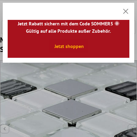
nhalt springen
0
Warenk
Jetzt Rabatt sichern mit dem Code SOMMER5 🌞
Gültig auf alle Produkte außer Zubehör.
Muster von Glas Edelstahl Mosaik Amasya
Jetzt shoppen
Selbstklebend Weiss Silber