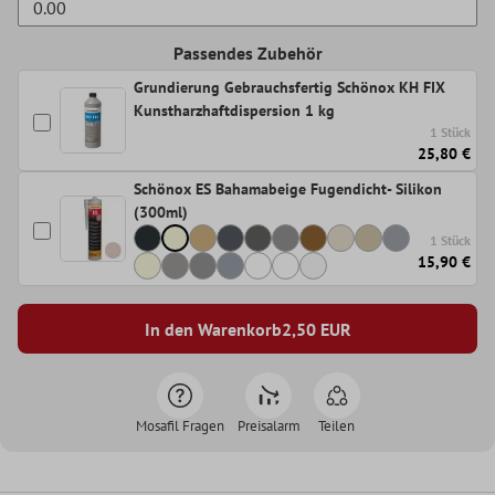
Passendes Zubehör
Grundierung Gebrauchsfertig Schönox KH FIX
Kunstharzhaftdispersion 1 kg
1 Stück
25,80 €
Schönox ES Bahamabeige Fugendicht- Silikon
(300ml)
1 Stück
15,90 €
In den Warenkorb
2,50
EUR
Mosafil Fragen
Preisalarm
Teilen