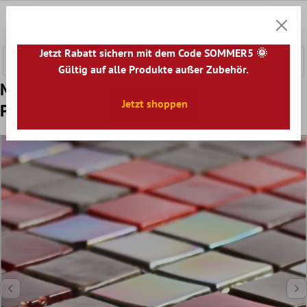
nhalt springen
0
Warenk
Jetzt Rabatt sichern mit dem Code SOMMER5 🌞
Gültig auf alle Produkte außer Zubehör.
Muster von Glas Mosaikfliesen Rexford
Jetzt shoppen
Perlmutt Effekt Braun Rot