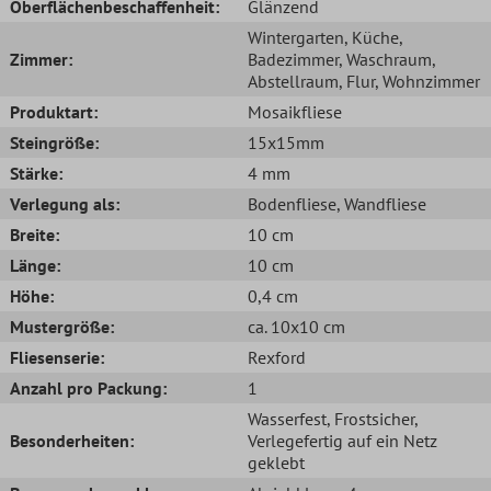
Oberflächenbeschaffenheit:
Glänzend
Wintergarten
, Küche
,
Zimmer:
Badezimmer
, Waschraum
,
Abstellraum
, Flur
, Wohnzimmer
Produktart:
Mosaikfliese
Steingröße:
15x15mm
Stärke:
4 mm
Verlegung als:
Bodenfliese
, Wandfliese
Breite:
10 cm
Länge:
10 cm
Höhe:
0,4 cm
Mustergröße:
ca. 10x10 cm
Fliesenserie:
Rexford
Anzahl pro Packung:
1
Wasserfest
, Frostsicher
,
Besonderheiten:
Verlegefertig auf ein Netz
geklebt