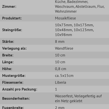
Küche
, Badezimmer
,
Zimmer:
Waschraum
, Abstellraum
, Flur
,
Wohnzimmer
Produktart:
Mosaikfliese
10x73mm
, 10x173mm
,
Steingröße:
10x48mm
, 10x123mm
,
10x98mm
Stärke:
8 mm
Verlegung als:
Wandfliese
Breite:
10 cm
Länge:
10 cm
Höhe:
0,8 cm
Mustergröße:
ca. 5x15cm
Fliesenserie:
Liberia
Anzahl pro Packung:
1
Wasserfest
, Verlegefertig auf
Besonderheiten:
ein Netz geklebt
Fugenbreite:
2 mm