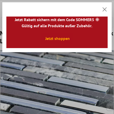
nhalt springen
0
Warenk
Jetzt Rabatt sichern mit dem Code SOMMER5 🌞
Gültig auf alle Produkte außer Zubehör.
Muster von Glas Naturstein Artificial Mosaik
Jetzt shoppen
Liberia Schwarz