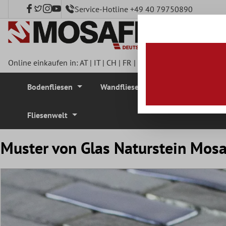
Service-Hotline +49 40 79750890
nhalt springen
Online einkaufen in:
AT
|
IT
|
CH
|
FR
|
DE
|
UK
|
CZ
|
SE
|
DK
|
BE
Bodenfliesen
Wandfliesen
Mosaikfliesen
Fliesenwelt
Muster von Glas Naturstein Mosa