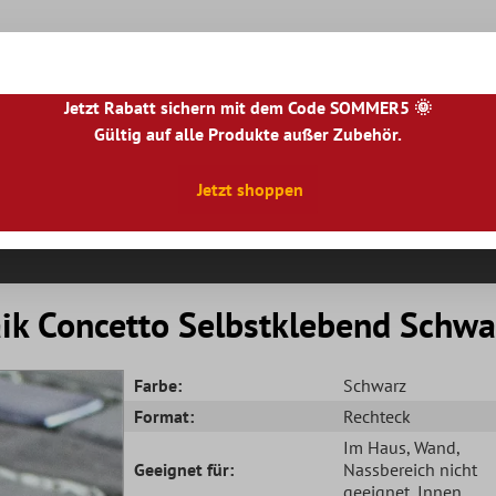
Jetzt Rabatt sichern mit dem Code SOMMER5 🌞
Gültig auf alle Produkte außer Zubehör.
|
NL
|
IE
|
ES
|
PL
|
PT
|
FI
|
GR
|
RO
|
NO
|
HU
|
BG
|
HR
|
LU
Jetzt shoppen
Natursteinfliesen
Terrassenplatten
Fliesenbor
ik Concetto Selbstklebend Schwa
Farbe:
Schwarz
Format:
Rechteck
Im Haus
, Wand
,
Geeignet für:
Nassbereich nicht
geeignet
, Innen