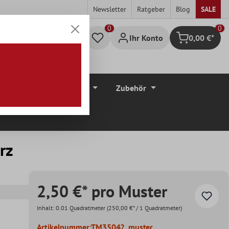
Newsletter
Ratgeber
Blog
SALE
0
Ihr Konto
0,00 €*
Warenkorb
düre
Bodenbeläge
Zubehör
rz
2,50 €* pro Muster
Inhalt:
0.01 Quadratmeter
(250,00 €* / 1 Quadratmeter)
Artikelnummer:
TM35042_muster