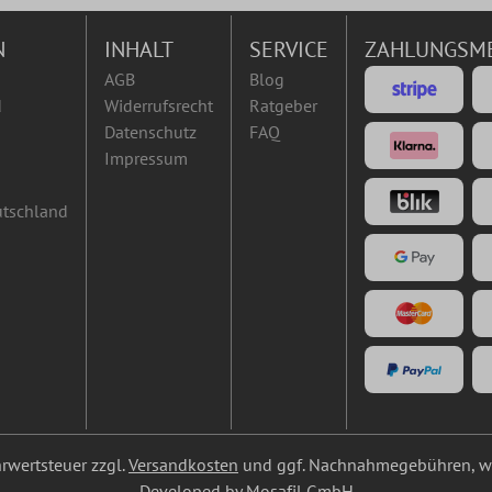
N
INHALT
SERVICE
ZAHLUNGSM
AGB
Blog
d
Widerrufsrecht
Ratgeber
Datenschutz
FAQ
Impressum
utschland
ehrwertsteuer zzgl.
Versandkosten
und ggf. Nachnahmegebühren, we
Developed by Mosafil GmbH