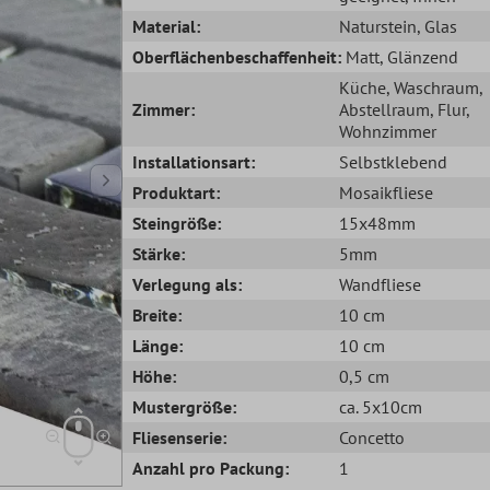
Material:
Naturstein
, Glas
Oberflächenbeschaffenheit:
Matt
, Glänzend
Küche
, Waschraum
,
Zimmer:
Abstellraum
, Flur
,
Wohnzimmer
Installationsart:
Selbstklebend
Produktart:
Mosaikfliese
Steingröße:
15x48mm
Stärke:
5mm
Verlegung als:
Wandfliese
Breite:
10 cm
Länge:
10 cm
Höhe:
0,5 cm
Mustergröße:
ca. 5x10cm
Fliesenserie:
Concetto
Anzahl pro Packung:
1