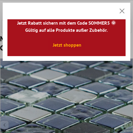
nhalt springen
0
Warenk
Jetzt Rabatt sichern mit dem Code SOMMER5 🌞
Gültig auf alle Produkte außer Zubehör.
Muster von Glas Naturstein Mosaikfliese
Jetzt shoppen
Cooktown Schwarz Silber