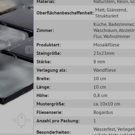
Material:
Naturstein
, Resin
, G
Matt
, Glänzend
,
Oberflächenbeschaffenheit:
Strukturiert
Küche
, Badezimmer
,
Zimmer:
Waschraum
, Abstel
Flur
, Wohnzimmer
Produktart:
Mosaikfliese
Steingröße:
23x23mm
Stärke:
8 mm
Verlegung als:
Wandfliese
Breite:
10 cm
Länge:
10 cm
Höhe:
0,8 cm
Mustergröße:
ca. 10x10 cm
Fliesenserie:
Bogardus
Anzahl pro Packung:
1
Wasserfest
, Verlegef
Besonderheiten:
auf ein Netz geklebt