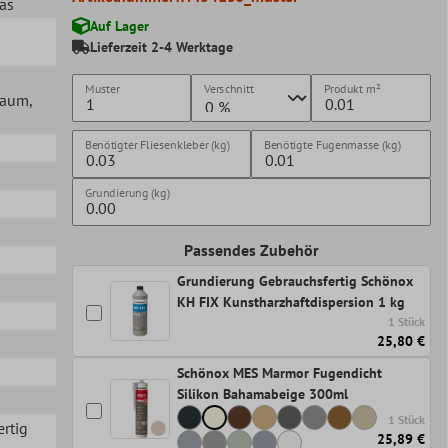
las
Auf Lager
Lieferzeit 2-4 Werktage
Muster
Verschnitt
Produkt
m²
lraum
,
Benötigter Fliesenkleber (kg)
Benötigte Fugenmasse (kg)
Grundierung (kg)
Passendes Zubehör
Grundierung Gebrauchsfertig Schönox
KH FIX Kunstharzhaftdispersion 1 kg
1 Stück
25,80 €
Schönox MES Marmor Fugendicht
Silikon Bahamabeige 300ml
1 Stück
ertig
25,89 €