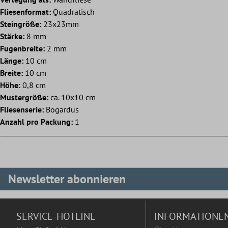
Fliesenformat:
Quadratisch
Steingröße:
23x23mm
Stärke:
8 mm
Fugenbreite:
2 mm
Länge:
10 cm
Breite:
10 cm
Höhe:
0,8 cm
Mustergröße:
ca. 10x10 cm
Fliesenserie:
Bogardus
Anzahl pro Packung:
1
Newsletter abonnieren
SERVICE-HOTLINE
INFORMATIONE