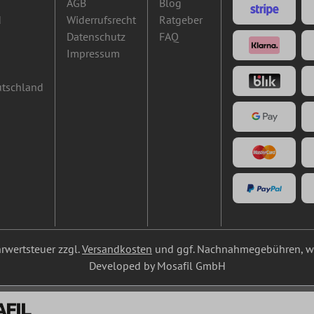
AGB
Blog
d
Widerrufsrecht
Ratgeber
Datenschutz
FAQ
Impressum
utschland
ehrwertsteuer zzgl.
Versandkosten
und ggf. Nachnahmegebühren, we
Developed by Mosafil GmbH