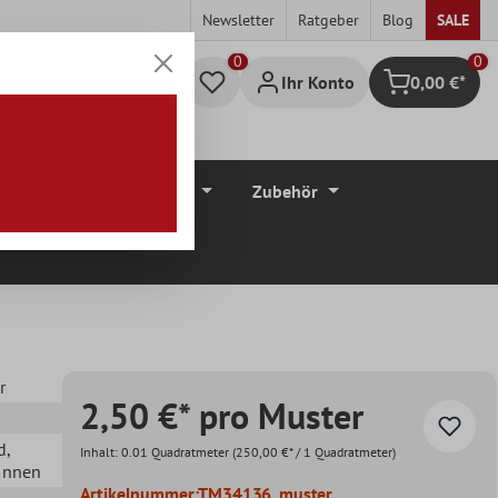
Newsletter
Ratgeber
Blog
SALE
0
Ihr Konto
0,00 €*
Warenkorb
düre
Bodenbeläge
Zubehör
r
2,50 €* pro Muster
d
,
Inhalt:
0.01 Quadratmeter
(250,00 €* / 1 Quadratmeter)
 Innen
Artikelnummer:
TM34136_muster