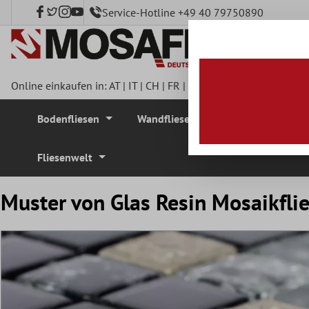
Service-Hotline +49 40 79750890
nhalt springen
Online einkaufen in:
AT
|
IT
|
CH
|
FR
|
DE
|
UK
|
CZ
|
SE
|
DK
|
BE
Bodenfliesen
Wandfliesen
Mosaikfliesen
Fliesenwelt
Muster von Glas Resin Mosaikfl