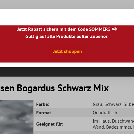
Jetzt Rabatt sichern mit dem Code SOMMER5 🌞
Gültig auf alle Produkte außer Zubehör.
|
NL
|
IE
|
ES
|
PL
|
PT
|
FI
|
GR
|
RO
|
NO
|
HU
|
BG
|
HR
|
LU
Jetzt shoppen
Natursteinfliesen
Terrassenplatten
Fliesenbor
iesen Bogardus Schwarz Mix
Farbe:
Grau
, Schwarz
, Silbe
Format:
Quadratisch
Im Haus
, Duschwan
Geeignet für:
Wand
, Badezimmer
,