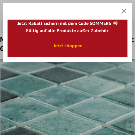
nhalt springen
0
Warenk
Jetzt Rabatt sichern mit dem Code SOMMER5 🌞
Gültig auf alle Produkte außer Zubehör.
Muster von Glas Schwimmbad Mosaik Baltic
Jetzt shoppen
Grün 38x38mm