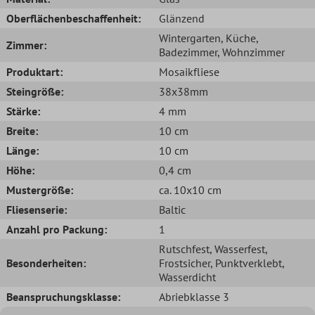
Oberflächenbeschaffenheit:
Glänzend
Wintergarten
, Küche
,
Zimmer:
Badezimmer
, Wohnzimmer
Produktart:
Mosaikfliese
Steingröße:
38x38mm
Stärke:
4 mm
Breite:
10 cm
Länge:
10 cm
Höhe:
0,4 cm
Mustergröße:
ca. 10x10 cm
Fliesenserie:
Baltic
Anzahl pro Packung:
1
Rutschfest
, Wasserfest
,
Besonderheiten:
Frostsicher
, Punktverklebt
,
Wasserdicht
Beanspruchungsklasse:
Abriebklasse 3