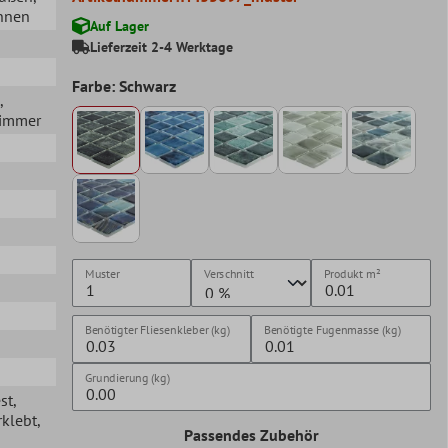
Innen
Auf Lager
Lieferzeit 2-4 Werktage
Farbe: Schwarz
,
zimmer
Muster
Verschnitt
Produkt
m²
Benötigter Fliesenkleber (kg)
Benötigte Fugenmasse (kg)
Grundierung (kg)
st
,
rklebt
,
Passendes Zubehör