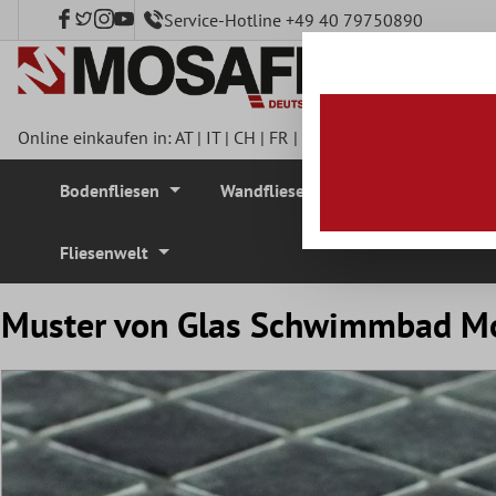
Service-Hotline +49 40 79750890
nhalt springen
Online einkaufen in:
AT
|
IT
|
CH
|
FR
|
DE
|
UK
|
CZ
|
SE
|
DK
|
BE
Bodenfliesen
Wandfliesen
Mosaikfliesen
Fliesenwelt
Muster von Glas Schwimmbad M