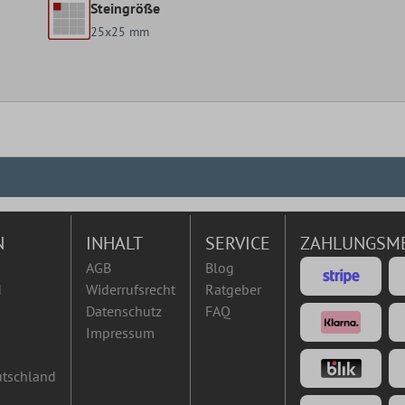
Steingröße
25x25 mm
N
INHALT
SERVICE
ZAHLUNGSM
AGB
Blog
d
Widerrufsrecht
Ratgeber
Datenschutz
FAQ
Impressum
utschland