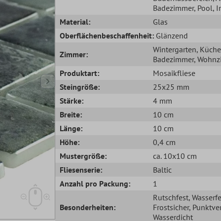
Badezimmer
, Pool
, 
Material:
Glas
Oberflächenbeschaffenheit:
Glänzend
Wintergarten
, Küche
Zimmer:
Badezimmer
, Wohn
Produktart:
Mosaikfliese
Steingröße:
25x25 mm
Stärke:
4 mm
Breite:
10 cm
Länge:
10 cm
Höhe:
0,4 cm
Mustergröße:
ca. 10x10 cm
Fliesenserie:
Baltic
Anzahl pro Packung:
1
Rutschfest
, Wasserfe
Besonderheiten:
Frostsicher
, Punktve
Wasserdicht