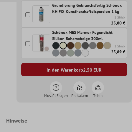
Grundierung Gebrauchsfertig Schönox
KH FIX Kunstharzhaftdispersion 1 kg
1 Stück
25,80 €
Schönox MES Marmor Fugendicht
Silikon Bahamabeige 300ml
1 Stück
25,89 €
In den Warenkorb
2,50
EUR
Mosafil Fragen
Preisalarm
Teilen
Hinweise