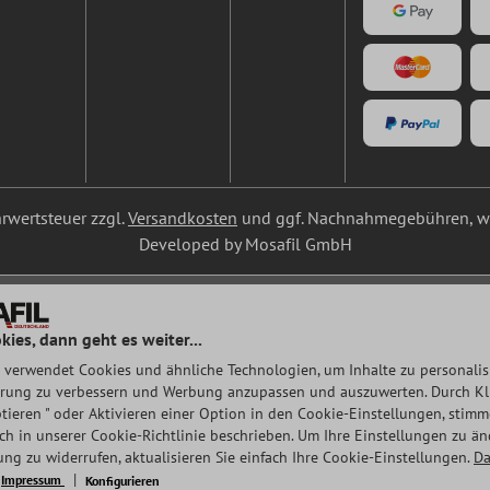
ehrwertsteuer zzgl.
Versandkosten
und ggf. Nachnahmegebühren, we
Developed by Mosafil GmbH
kies, dann geht es weiter...
 verwendet Cookies und ähnliche Technologien, um Inhalte zu personalisi
rung zu verbessern und Werbung anzupassen und auszuwerten. Durch Klic
tieren " oder Aktivieren einer Option in den Cookie-Einstellungen, stim
auch in unserer Cookie-Richtlinie beschrieben. Um Ihre Einstellungen zu ä
ng zu widerrufen, aktualisieren Sie einfach Ihre Cookie-Einstellungen.
Da
Impressum
Konfigurieren