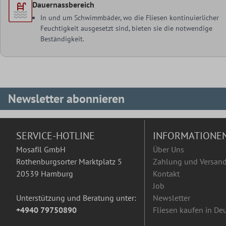
Dauernassbereich
In und um Schwimmbäder, wo die Fliesen kontinuierlicher
Feuchtigkeit ausgesetzt sind, bieten sie die notwendige
Beständigkeit.
Newsletter abonnieren
SERVICE-HOTLINE
INFORMATIONE
Mosafil GmbH
Über Uns
Rothenburgsorter Marktplatz 5
Zahlung und Versan
20539 Hamburg
Kontakt
Job
Unterstützung und Beratung unter:
Newsletter
+4940 79750890
Fliesen kaufen in De