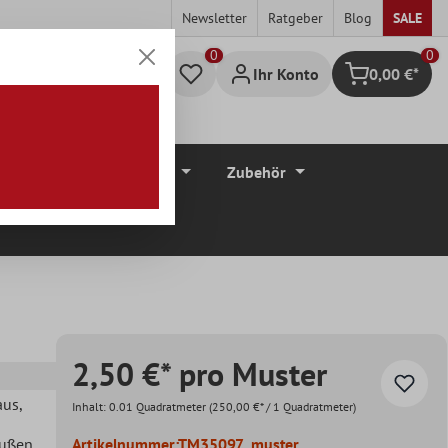
Newsletter
Ratgeber
Blog
SALE
0
Ihr Konto
0,00 €*
Warenkorb
düre
Bodenbeläge
Zubehör
2,50 €* pro Muster
aus
,
Inhalt:
0.01 Quadratmeter
(250,00 €* / 1 Quadratmeter)
Außen
,
Artikelnummer:
TM35097_muster