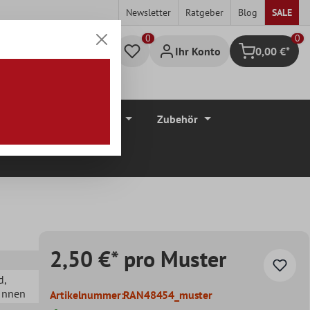
Newsletter
Ratgeber
Blog
SALE
0
Ihr Konto
0,00 €*
Warenkorb
düre
Bodenbeläge
Zubehör
2,50 €* pro Muster
d
,
 Innen
Artikelnummer:
RAN48454_muster