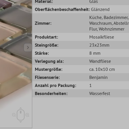
Material:
Glas
Oberflächenbeschaffenheit:
Glänzend
Küche
, Badezimmer
,
Zimmer:
Waschraum
, Abstel
Flur
, Wohnzimmer
Produktart:
Mosaikfliese
Steingröße:
23x23mm
Stärke:
8 mm
Verlegung als:
Wandfliese
Mustergröße:
ca. 10x10 cm
Fliesenserie:
Benjamin
Anzahl pro Packung:
1
Besonderheiten:
Wasserfest