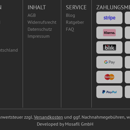
N
INHALT
SERVICE
ZAHLUNGSM
AGB
Blog
d
Widerrufsrecht
Ratgeber
Datenschutz
FAQ
Impressum
utschland
ehrwertsteuer zzgl.
Versandkosten
und ggf. Nachnahmegebühren, we
Developed by Mosafil GmbH