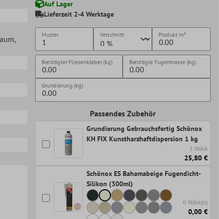
Auf Lager
Lieferzeit 2-4 Werktage
Muster
Verschnitt
Produkt
m²
lraum
,
Benötigter Fliesenkleber (kg)
Benötigte Fugenmasse (kg)
Grundierung (kg)
Passendes Zubehör
Grundierung Gebrauchsfertig Schönox
KH FIX Kunstharzhaftdispersion 1 kg
1 Stück
25,80 €
Schönox ES Bahamabeige Fugendicht-
Silikon (300ml)
0 Stück(e)
0,00 €