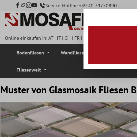
Service-Hotline +49 40 79750890
nhalt springen
Online einkaufen in:
AT
|
IT
|
CH
|
FR
|
DE
|
UK
|
CZ
|
SE
|
DK
|
BE
Bodenfliesen
Wandfliesen
Mosaikfliesen
Fliesenwelt
Muster von Glasmosaik Fliesen B