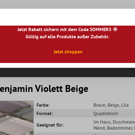
Jetzt Rabatt sichern mit dem Code SOMMER5 🌞
Gültig auf alle Produkte außer Zubehör.
|
NL
|
IE
|
ES
|
PL
|
PT
|
FI
|
GR
|
RO
|
NO
|
HU
|
BG
|
HR
|
LU
Jetzt shoppen
Natursteinfliesen
Terrassenplatten
Fliesenbor
enjamin Violett Beige
Farbe:
Braun
, Beige
, Lila
Format:
Quadratisch
Im Haus
, Duschwan
Geeignet für:
Wand
, Badezimmer
,