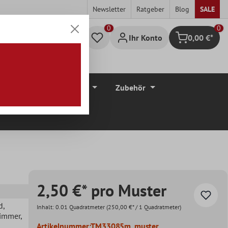
Newsletter
Ratgeber
Blog
SALE
0
Ihr Konto
0,00 €*
Warenkorb
düre
Bodenbeläge
Zubehör
2,50 €* pro Muster
d
,
Inhalt:
0.01 Quadratmeter
(250,00 €* / 1 Quadratmeter)
zimmer
,
Artikelnummer:
TM33085m_muster