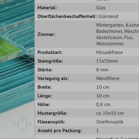
Material:
Glas
Oberflächenbeschaffenheit:
Glänzend
Wintergarten
, Küche
Badezimmer
, Wasch
Zimmer:
Abstellraum
, Flur
,
Wohnzimmer
Produktart:
Mosaikfliese
Steingröße:
15x50mm
Stärke:
8 mm
Verlegung als:
Wandfliese
Breite:
10 cm
Länge:
10 cm
Höhe:
0,8 cm
Mustergröße:
ca. 10x10 cm
Fliesenoptik:
Streifenoptik
Anzahl pro Packung:
1
Wasserfest
, Frostsic