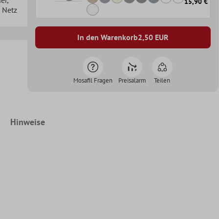
15,90 €
n Netz
In den Warenkorb
2,50
EUR
Mosafil Fragen
Preisalarm
Teilen
Hinweise