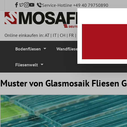
Service-Hotline +49 40 79750890
nhalt springen
Online einkaufen in:
AT
|
IT
|
CH
|
FR
|
DE
|
UK
|
CZ
|
SE
|
DK
|
BE
Bodenfliesen
Wandfliesen
Mosaikfliesen
Fliesenwelt
Muster von Glasmosaik Fliesen G