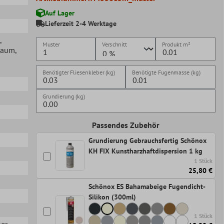
Auf Lager
Lieferzeit 2-4 Werktage
,
Muster
Verschnitt
Produkt
m²
raum
,
Benötigter Fliesenkleber (kg)
Benötigte Fugenmasse (kg)
Grundierung (kg)
Passendes Zubehör
Grundierung Gebrauchsfertig Schönox
KH FIX Kunstharzhaftdispersion 1 kg
1 Stück
25,80 €
Schönox ES Bahamabeige Fugendicht-
Silikon (300ml)
1 Stück
her
,