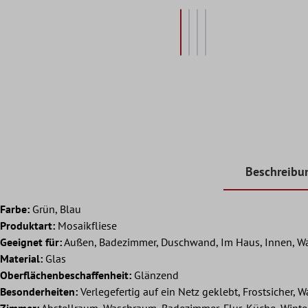
Beschreibu
Farbe:
Grün, Blau
Produktart:
Mosaikfliese
Geeignet für:
Außen, Badezimmer, Duschwand, Im Haus, Innen, W
Material:
Glas
Oberflächenbeschaffenheit:
Glänzend
Besonderheiten:
Verlegefertig auf ein Netz geklebt, Frostsicher, W
Zimmer:
Abstellraum, Waschraum, Badezimmer, Flur, Küche, Wint