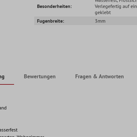
Besonderheiten:
Verlegefertig auf ei
geklebt
Fugenbreite:
3mm
ng
Bewertungen
Fragen & Antworten
and
asserfest
ergarten, Wohnzimmer