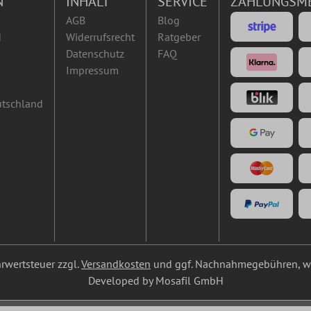
N
INHALT
SERVICE
ZAHLUNGSM
AGB
Blog
d
Widerrufsrecht
Ratgeber
Datenschutz
FAQ
Impressum
utschland
ehrwertsteuer zzgl.
Versandkosten
und ggf. Nachnahmegebühren, we
Developed by Mosafil GmbH