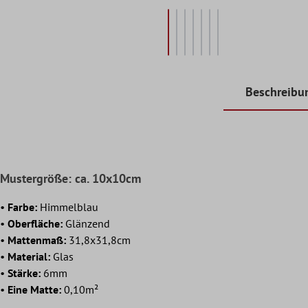
Beschreibu
Mustergröße: ca. 10x10cm
•
Farbe:
Himmelblau
•
Oberfläche:
Glänzend
•
Mattenmaß:
31,8x31,8cm
•
Material:
Glas
•
Stärke:
6mm
•
Eine Matte:
0,10m²