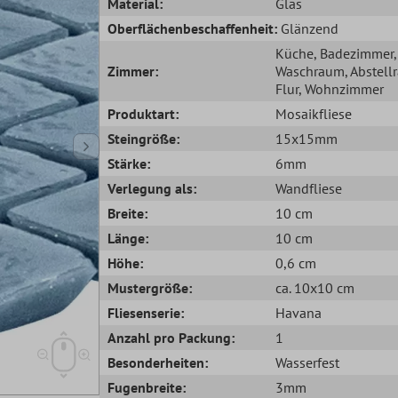
Material:
Glas
Oberflächenbeschaffenheit:
Glänzend
Küche
, Badezimmer
,
Zimmer:
Waschraum
, Abstel
Flur
, Wohnzimmer
Produktart:
Mosaikfliese
Steingröße:
15x15mm
Stärke:
6mm
Verlegung als:
Wandfliese
Breite:
10 cm
Länge:
10 cm
Höhe:
0,6 cm
Mustergröße:
ca. 10x10 cm
Fliesenserie:
Havana
Anzahl pro Packung:
1
Besonderheiten:
Wasserfest
Fugenbreite:
3mm