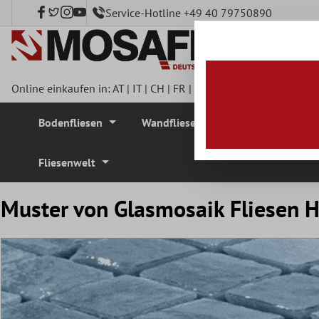
Service-Hotline +49 40 79750890
nhalt springen
Online einkaufen in:
AT
|
IT
|
CH
|
FR
|
DE
|
UK
|
CZ
|
SE
|
DK
|
BE
Bodenfliesen
Wandfliesen
Mosaikfliesen
Fliesenwelt
Muster von Glasmosaik Fliesen