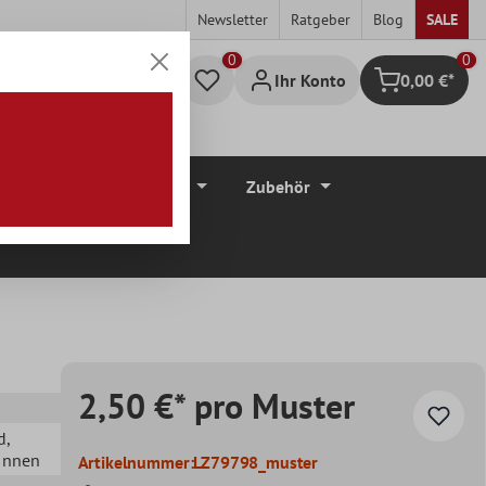
Newsletter
Ratgeber
Blog
SALE
0
Ihr Konto
0,00 €*
Warenkorb
düre
Bodenbeläge
Zubehör
2,50 €* pro Muster
d
,
 Innen
Artikelnummer:
LZ79798_muster