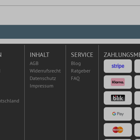
N
INHALT
SERVICE
ZAHLUNGSM
AGB
Blog
d
Widerrufsrecht
Ratgeber
Datenschutz
FAQ
Impressum
utschland