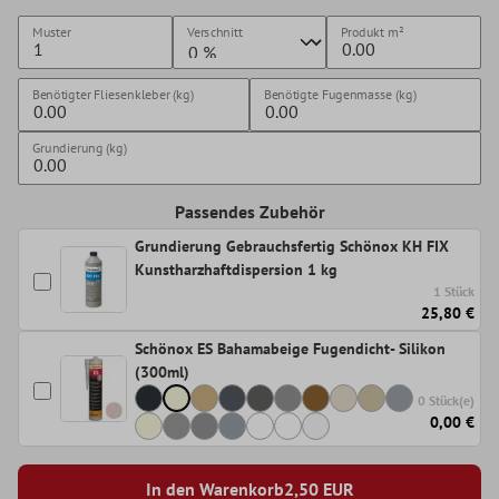
Muster
Verschnitt
Produkt
m²
Benötigter Fliesenkleber (kg)
Benötigte Fugenmasse (kg)
Grundierung (kg)
Passendes Zubehör
Grundierung Gebrauchsfertig Schönox KH FIX
Kunstharzhaftdispersion 1 kg
1 Stück
25,80 €
Schönox ES Bahamabeige Fugendicht- Silikon
(300ml)
0 Stück(e)
0,00 €
In den Warenkorb
2,50
EUR