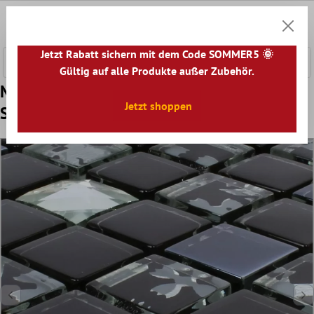
nhalt springen
0
Warenk
Jetzt Rabatt sichern mit dem Code SOMMER5 🌞
Gültig auf alle Produkte außer Zubehör.
Muster von Glasmosaik Fliesen Kunia
Jetzt shoppen
Schwarz Silber