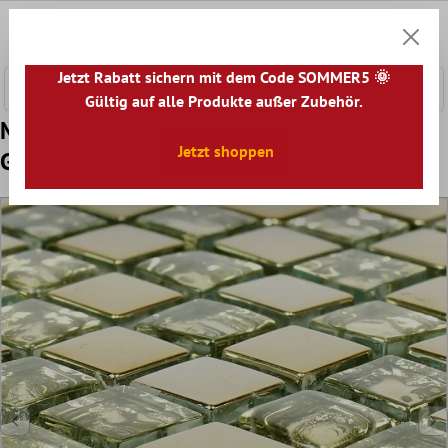
nhalt springen
0
Warenk
Jetzt Rabatt sichern mit dem Code SOMMER5 🌞
Gültig auf alle Produkte außer Zubehör.
Muster von Glasmosaik Fliesen Moldau
Jetzt shoppen
Gold