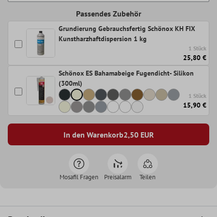
Passendes Zubehör
Grundierung Gebrauchsfertig Schönox KH FIX
Kunstharzhaftdispersion 1 kg
1 Stück
25,80 €
Schönox ES Bahamabeige Fugendicht- Silikon
(300ml)
1 Stück
15,90 €
In den Warenkorb
2,50
EUR
Mosafil Fragen
Preisalarm
Teilen