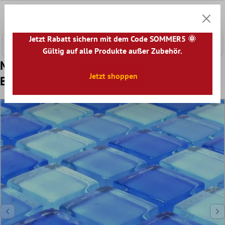
nhalt springen
0
Warenk
Jetzt Rabatt sichern mit dem Code SOMMER5 🌞
Gültig auf alle Produkte außer Zubehör.
Muster von Glasmosaik Fliesen Neptune
Jetzt shoppen
Blau Mix