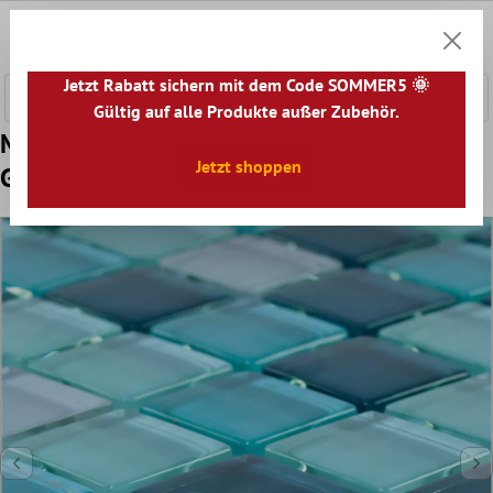
nhalt springen
0
Warenk
Jetzt Rabatt sichern mit dem Code SOMMER5 🌞
Gültig auf alle Produkte außer Zubehör.
Muster von Glasmosaik Fliesen Palikir Blau
Jetzt shoppen
Grün Mix