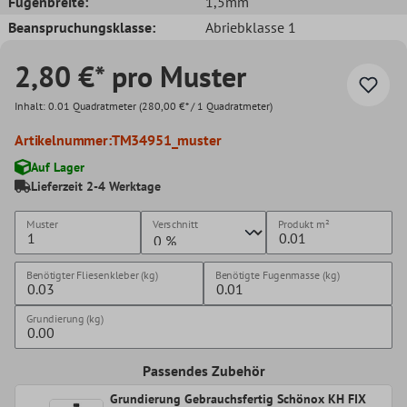
Fugenbreite:
1,5mm
Beanspruchungsklasse:
Abriebklasse 1
2,80 €* pro Muster
Inhalt:
0.01 Quadratmeter
(280,00 €* / 1 Quadratmeter)
Artikelnummer:
TM34951_muster
Auf Lager
Lieferzeit 2-4 Werktage
Muster
Verschnitt
Produkt
m²
Benötigter Fliesenkleber (kg)
Benötigte Fugenmasse (kg)
Grundierung (kg)
Passendes Zubehör
Grundierung Gebrauchsfertig Schönox KH FIX