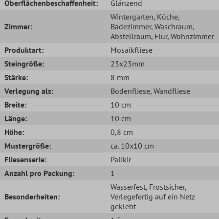
Oberflächenbeschaffenheit:
Glänzend
Wintergarten
, Küche
,
Zimmer:
Badezimmer
, Waschraum
,
Abstellraum
, Flur
, Wohnzimmer
Produktart:
Mosaikfliese
Steingröße:
23x23mm
Stärke:
8 mm
Verlegung als:
Bodenfliese
, Wandfliese
Breite:
10 cm
Länge:
10 cm
Höhe:
0,8 cm
Mustergröße:
ca. 10x10 cm
Fliesenserie:
Palikir
Anzahl pro Packung:
1
Wasserfest
, Frostsicher
,
Besonderheiten:
Verlegefertig auf ein Netz
geklebt