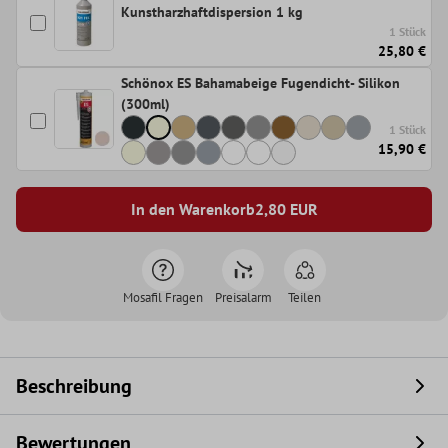
Kunstharzhaftdispersion 1 kg
1 Stück
25,80 €
Schönox ES Bahamabeige Fugendicht- Silikon
(300ml)
1 Stück
15,90 €
In den Warenkorb
2,80
EUR
Mosafil Fragen
Preisalarm
Teilen
Beschreibung
Bewertungen