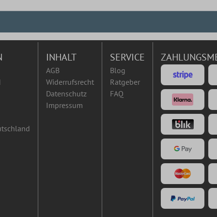
N
INHALT
SERVICE
ZAHLUNGSM
AGB
Blog
d
Widerrufsrecht
Ratgeber
Datenschutz
FAQ
Impressum
utschland