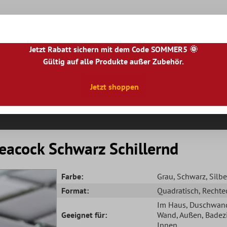
Jetzt Rabatt sichern mit dem Code SOMMER5 🌞
Gültig auf alle Produkte außer Zubehör.
|
NL
|
IE
|
ES
|
PL
|
PT
|
FI
|
GR
|
RO
|
NO
|
HU
|
BG
|
HR
|
LU
Jetzt shoppen
Natursteinfliesen
Terrassenplatten
Fliesenbor
eacock Schwarz Schillernd
Farbe:
Grau
, Schwarz
, Silbe
Format:
Quadratisch
, Rechte
Im Haus
, Duschwan
Geeignet für:
Wand
, Außen
, Bade
Innen