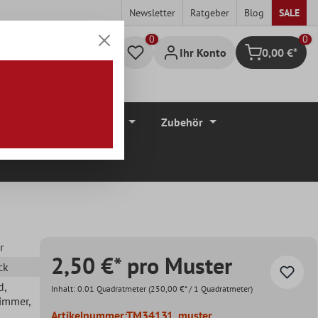
Newsletter
Ratgeber
Blog
SALE
0
Ihr Konto
0,00 €*
Warenkorb
düre
Bodenbeläge
Zubehör
r
2,50 €* pro Muster
ck
d
,
Inhalt:
0.01 Quadratmeter
(250,00 €* / 1 Quadratmeter)
zimmer
,
Artikelnummer:
TM34131_muster