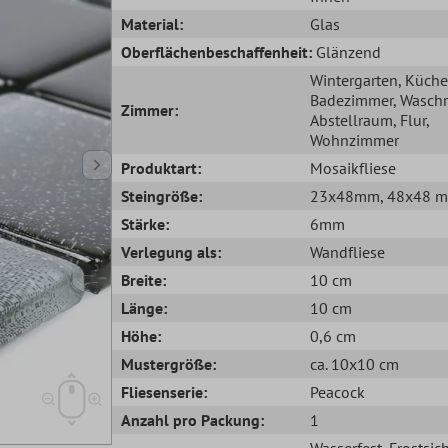
Material:
Glas
Oberflächenbeschaffenheit:
Glänzend
Wintergarten
, Küche
Badezimmer
, Wasch
Zimmer:
Abstellraum
, Flur
,
Wohnzimmer
Produktart:
Mosaikfliese
Steingröße:
23x48mm
, 48x48 
Stärke:
6mm
Verlegung als:
Wandfliese
Breite:
10 cm
Länge:
10 cm
Höhe:
0,6 cm
Mustergröße:
ca. 10x10 cm
Fliesenserie:
Peacock
Anzahl pro Packung:
1
Wasserfest
, Frostsic