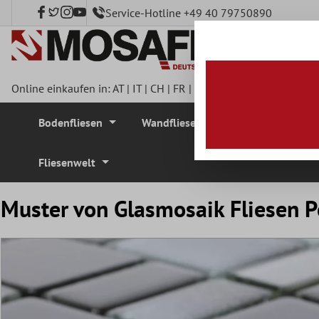
Service-Hotline +49 40 79750890
nhalt springen
Online einkaufen in:
AT
|
IT
|
CH
|
FR
|
DE
|
UK
|
CZ
|
SE
|
DK
|
BE
Bodenfliesen
Wandfliesen
Mosaikfliesen
Fliesenwelt
Muster von Glasmosaik Fliesen P