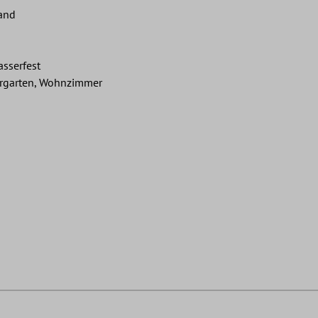
and
asserfest
ergarten, Wohnzimmer