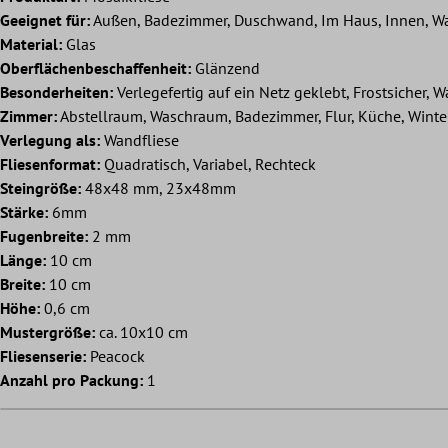
Geeignet für:
Außen, Badezimmer, Duschwand, Im Haus, Innen, W
Material:
Glas
Oberflächenbeschaffenheit:
Glänzend
Besonderheiten:
Verlegefertig auf ein Netz geklebt, Frostsicher, W
Zimmer:
Abstellraum, Waschraum, Badezimmer, Flur, Küche, Wint
Verlegung als:
Wandfliese
Fliesenformat:
Quadratisch, Variabel, Rechteck
Steingröße:
48x48 mm, 23x48mm
Stärke:
6mm
Fugenbreite:
2 mm
Länge:
10 cm
Breite:
10 cm
Höhe:
0,6 cm
Mustergröße:
ca. 10x10 cm
Fliesenserie:
Peacock
Anzahl pro Packung:
1