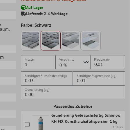
Auf Lager
Lieferzeit 2-4 Werktage
,
Farbe: Schwarz
raum
,
mm
Muster
Verschnitt
Produkt
m²
Benötigter Fliesenkleber (kg)
Benötigte Fugenmasse (kg)
Grundierung (kg)
Passendes Zubehör
Grundierung Gebrauchsfertig Schönox
KH FIX Kunstharzhaftdispersion 1 kg
1 Stück
her
,