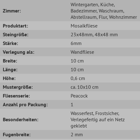
Wintergarten
, Küche
,
Zimmer:
Badezimmer
, Waschraum
,
Abstellraum
, Flur
, Wohnzimmer
Produktart:
Mosaikfliese
Steingröße:
23x48mm
, 48x48 mm
Stärke:
6mm
Verlegung als:
Wandfliese
Breite:
10 cm
Länge:
10 cm
Höhe:
0,6 cm
Mustergröße:
ca. 10x10 cm
Fliesenserie:
Peacock
Anzahl pro Packung:
1
Wasserfest
, Frostsicher
,
Besonderheiten:
Verlegefertig auf ein Netz
geklebt
Fugenbreite:
2 mm