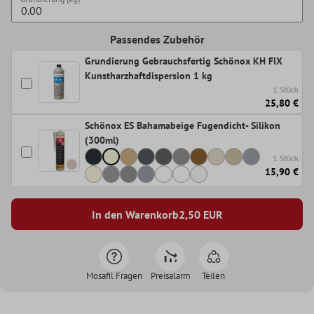
Passendes Zubehör
Grundierung Gebrauchsfertig Schönox KH FIX
Kunstharzhaftdispersion 1 kg
1 Stück
25,80 €
Schönox ES Bahamabeige Fugendicht- Silikon
(300ml)
1 Stück
15,90 €
In den Warenkorb
2,50
EUR
Mosafil Fragen
Preisalarm
Teilen