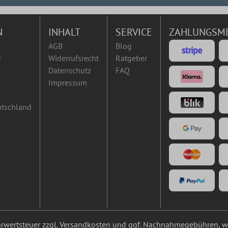
N
INHALT
SERVICE
ZAHLUNGSM
AGB
Blog
d
Widerrufsrecht
Ratgeber
Datenschutz
FAQ
Impressum
utschland
ehrwertsteuer zzgl.
Versandkosten
und ggf. Nachnahmegebühren, we