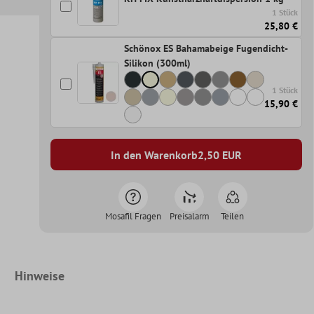
1 Stück
25,80 €
Schönox ES Bahamabeige Fugendicht-
Silikon (300ml)
1 Stück
15,90 €
In den Warenkorb
2,50
EUR
Mosafil Fragen
Preisalarm
Teilen
Hinweise