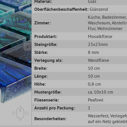
Material:
Glas
Oberflächenbeschaffenheit:
Glänzend
Küche
, Badezimmer
,
Zimmer:
Waschraum
, Abstel
Flur
, Wohnzimmer
Produktart:
Mosaikfliese
Steingröße:
23x23mm
Stärke:
8 mm
Verlegung als:
Wandfliese
Breite:
10 cm
Länge:
10 cm
Höhe:
0,8 cm
Mustergröße:
ca. 10x10 cm
Fliesenserie:
Peafowl
Anzahl pro Packung:
1
Wasserfest
, Verlegef
Besonderheiten:
auf ein Netz geklebt