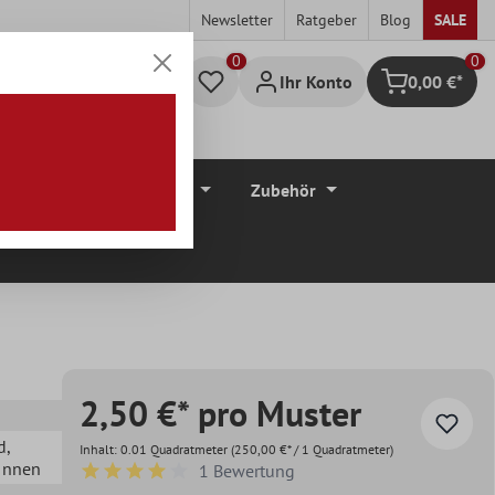
Newsletter
Ratgeber
Blog
SALE
0
Ihr Konto
0,00 €*
Warenkorb
düre
Bodenbeläge
Zubehör
2,50 €* pro Muster
d
,
Inhalt:
0.01 Quadratmeter
(250,00 €* / 1 Quadratmeter)
 Innen
1 Bewertung
Durchschnittliche Bewertung von 4 von 5 Sternen