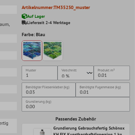
Artikelnummer:
TM35250_muster
Auf Lager
Lieferzeit 2-4 Werktage
lraum
,
Farbe: Blau
Muster
Verschnitt
Produkt
m²
Benötigter Fliesenkleber (kg)
Benötigte Fugenmasse (kg)
Grundierung (kg)
Passendes Zubehör
ertig
Grundierung Gebrauchsfertig Schönox
KH FIX Kunstharzhaftdispersion 1 kg