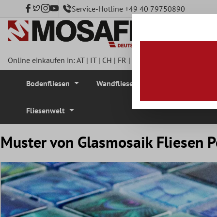
Service-Hotline +49 40 79750890
nhalt springen
Online einkaufen in:
AT
|
IT
|
CH
|
FR
|
DE
|
UK
|
CZ
|
SE
|
DK
|
BE
Bodenfliesen
Wandfliesen
Mosaikfliesen
Fliesenwelt
Muster von Glasmosaik Fliesen P