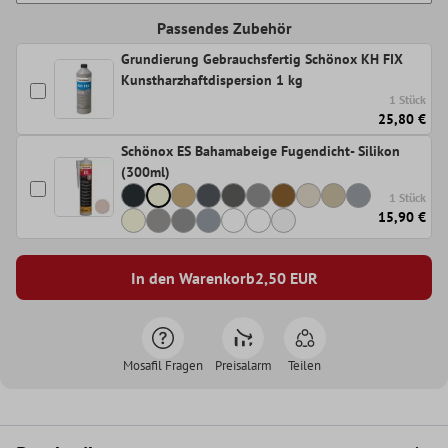
Passendes Zubehör
Grundierung Gebrauchsfertig Schönox KH FIX
Kunstharzhaftdispersion 1 kg
1 Stück
25,80 €
Schönox ES Bahamabeige Fugendicht- Silikon
(300ml)
1 Stück
15,90 €
In den Warenkorb
2,50
EUR
Mosafil Fragen
Preisalarm
Teilen