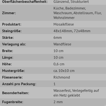
Oberflächenbeschaffenheit:
Glänzend
, Strukturiert
Küche
, Badezimmer
,
Zimmer:
Waschraum
, Abstellraum
, Flur
,
Wohnzimmer
Produktart:
Mosaikfliese
Steingröße:
48x148mm
, 72x48mm
Stärke:
6mm
Verlegung als:
Wandfliese
Breite:
10 cm
Länge:
10 cm
Höhe:
0,6 cm
Mustergröße:
ca. 10x10 cm
Fliesenserie:
Richmond
Anzahl pro Packung:
1
Wasserfest
, Verlegefertig auf
Besonderheiten:
ein Netz geklebt
Fugenbreite:
2 mm