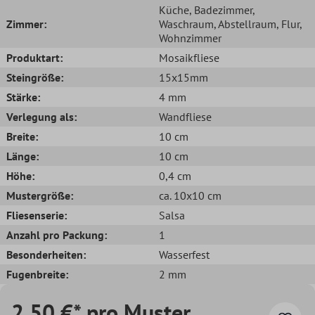
Küche
, Badezimmer
,
Zimmer:
Waschraum
, Abstellraum
, Flur
,
Wohnzimmer
Produktart:
Mosaikfliese
Steingröße:
15x15mm
Stärke:
4 mm
Verlegung als:
Wandfliese
Breite:
10 cm
Länge:
10 cm
Höhe:
0,4 cm
Mustergröße:
ca. 10x10 cm
Fliesenserie:
Salsa
Anzahl pro Packung:
1
Besonderheiten:
Wasserfest
Fugenbreite:
2 mm
2,50 €* pro Muster