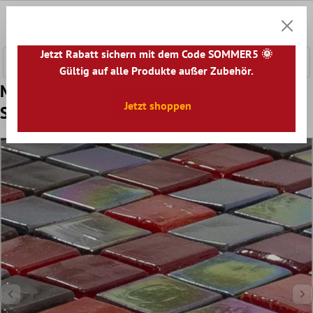
nhalt springen
0
Warenk
Jetzt Rabatt sichern mit dem Code SOMMER5 🌞
Gültig auf alle Produkte außer Zubehör.
Muster von Glasmosaik Fliesen Salsa Rot
Jetzt shoppen
Schwarz