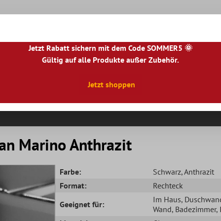
Jetzt Rabatt sichern mit dem Code SOMMER5 🌞
Gültig auf alle Produkte außer Zubehör.
|
NL
|
IE
|
ES
|
PL
|
PT
|
FI
|
GR
|
RO
|
NO
|
HU
|
BG
|
HR
|
LU
Jetzt shoppen
Natursteinfliesen
Terrassenplatten
Fliesenbor
an Marino Anthrazit
Farbe:
Schwarz
, Anthrazit
Format:
Rechteck
Im Haus
, Duschwan
Geeignet für:
Wand
, Badezimmer
,