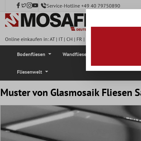
Service-Hotline +49 40 79750890
nhalt springen
Online einkaufen in:
AT
|
IT
|
CH
|
FR
|
DE
|
UK
|
CZ
|
SE
|
DK
|
BE
Bodenfliesen
Wandfliesen
Mosaikfliesen
Fliesenwelt
Muster von Glasmosaik Fliesen S