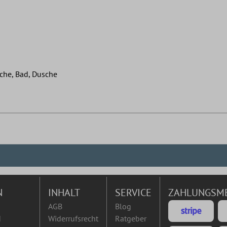
che, Bad, Dusche
N
INHALT
SERVICE
ZAHLUNGSM
AGB
Blog
d
Widerrufsrecht
Ratgeber