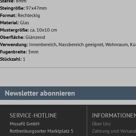
Stärke:
8mm
Steingröße:
97x47mm
Format:
Rechteckig
Material:
Glas
Mustergröße:
ca. 10x10 cm
Oberfläche:
Glänzend
Verwendung:
Innenbereich, Nassbereich geeignet, Wohnraum, Kü
Fugenbreite:
3mm
Stückzahl:
1
Newsletter abonnieren
SERVICE-HOTLINE
INFORMATIONE
Mosafil GmbH
Über Uns
Rothenburgsorter Marktplatz 5
Zahlung und Versan