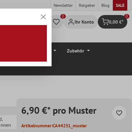
Newsletter
Ratgeber
Blog
SALE
0
Ihr Konto
0,00 €*
Warenkorb
düre
Bodenbeläge
Zubehör
6,90 €* pro Muster
d
,
 Innen
Artikelnummer:
CA44251_muster