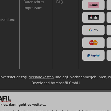
Datenschutz
FAQ
Impressum
utschland
ehrwertsteuer zzgl.
Versandkosten
und ggf. Nachnahmegebühren, we
Developed by Mosafil GmbH
kies, dann geht es weiter...