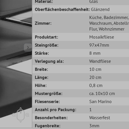
Material:
Glas
Oberflächenbeschaffenheit:
Glänzend
Küche
, Badezimmer
,
Zimmer:
Waschraum
, Abstel
Flur
, Wohnzimmer
Produktart:
Mosaikfliese
Steingröße:
97x47mm
Stärke:
8 mm
Verlegung als:
Wandfliese
Breite:
10 cm
Länge:
20 cm
Höhe:
0,8 cm
Mustergröße:
ca. 10x10 cm
Fliesenserie:
San Marino
Anzahl pro Packung:
1
Besonderheiten:
Wasserfest
Fugenbreite:
3mm