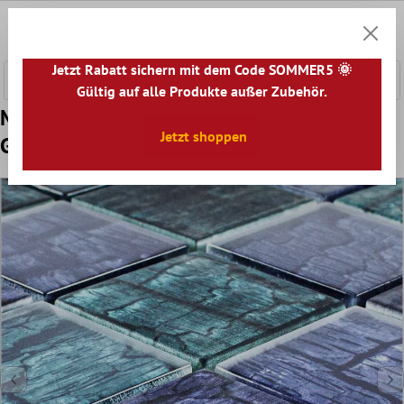
nhalt springen
0
Warenk
Jetzt Rabatt sichern mit dem Code SOMMER5 🌞
Gültig auf alle Produkte außer Zubehör.
Muster von Glasmosaik Fliesen Saraland
Jetzt shoppen
Grün