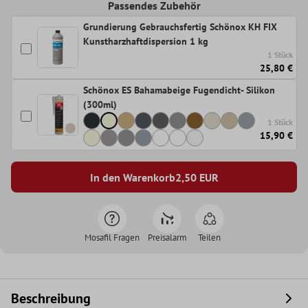
Passendes Zubehör
Grundierung Gebrauchsfertig Schönox KH FIX
Kunstharzhaftdispersion 1 kg
1 Stück
25,80 €
Schönox ES Bahamabeige Fugendicht- Silikon
(300ml)
1 Stück
15,90 €
In den Warenkorb
2,50
EUR
Mosafil Fragen
Preisalarm
Teilen
Beschreibung