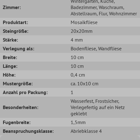
Wintergarten
, Küche
,
Zimmer:
Badezimmer
, Waschraum
,
Abstellraum
, Flur
, Wohnzimmer
Produktart:
Mosaikfliese
Steingröße:
20x20mm
Stärke:
4 mm
Verlegung als:
Bodenfliese
, Wandfliese
Breite:
10 cm
Länge:
10 cm
Höhe:
0,4 cm
Mustergröße:
ca. 10x10 cm
Anzahl pro Packung:
1
Wasserfest
, Frostsicher
,
Besonderheiten:
Verlegefertig auf ein Netz
geklebt
Fugenbreite:
1,5mm
Beanspruchungsklasse:
Abriebklasse 4